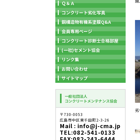
施
Ｑ＆Ａ
コンクリート劣化写真
鋼構造物有機系塗膜Q&A
会員専用ページ
コンクリート診断士合格部屋
(一社)セメント協会
リンク集
お問い合わせ
サイトマップ
一般社団法人
コンクリートメンテナンス協会
劣
〒730-0053
広島市中区東千田町2-3-26
Mail : info@j-cma.jp
TEL:082-541-0133
FAX:082-243-6444