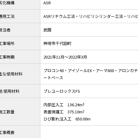
劣化機構
ASR
適用工法
ASRリチウム工法・リハビリシリンダー工法・リハ
発注者
民間
工事場所
神埼市千代田町
工事時期
2021年11月～2022年3月
プロコン40・アイゾールEX・アーマ600・アロン
主な使用材料
ートベース
他 使用材料
プレユーロックスFS
内部圧入工 136.24m
3
施工数量
表面保護工 375.10m
2
ひび割れ注入工 650.00m
工事概要