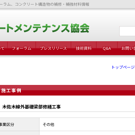
ーラム、コンクリート構造物の補修・補強材料情報
いて
フォーラム
プレスリリース
技術資料
Q&A
お問い
トップページ
施工事例
木佐木線外基礎梁部修繕工事
事業区分
その他