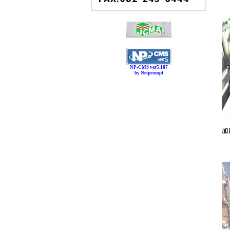
NP-CMS ver5.187
by Netprompt
加