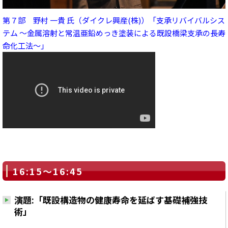
第７部 野村 一貴 氏（ダイクレ興産(株)）「支承リバイバルシス
テム ～金属溶射と常温亜鉛めっき塗装による既設橋梁支承の長寿
命化工法～」
16:15～16:45
演題:「既設構造物の健康寿命を延ばす基礎補強技
術」