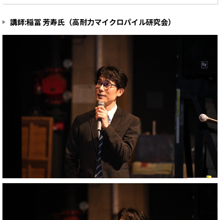
講師:稲冨 芳寿氏（高耐力マイクロパイル研究会）