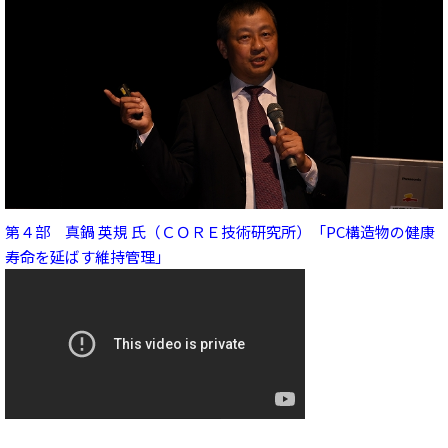
第４部 真鍋 英規 氏（ＣＯＲＥ技術研究所）「PC構造物の健康
寿命を延ばす維持管理」