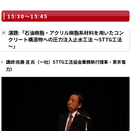
15:30～15:45
演題:「石油樹脂・アクリル樹脂系材料を用いたコン
クリート構造物への圧力注入止水工法 ～STTG工法
～」
講師:佐藤 亘 氏（一社）STTG工法協会業務執行理事・東京電
力）