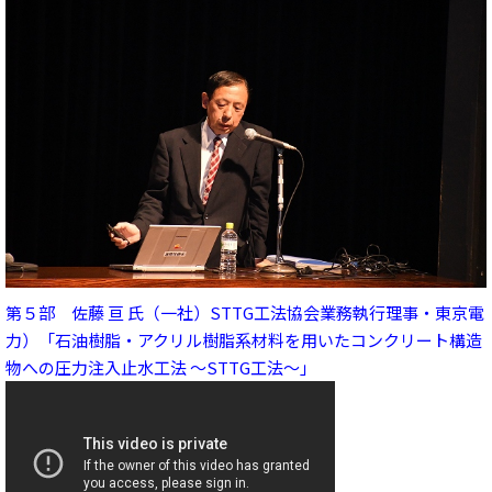
第５部 佐藤 亘 氏（一社）STTG工法協会業務執行理事・東京電
力）「石油樹脂・アクリル樹脂系材料を用いたコンクリート構造
物への圧力注入止水工法 ～STTG工法～」