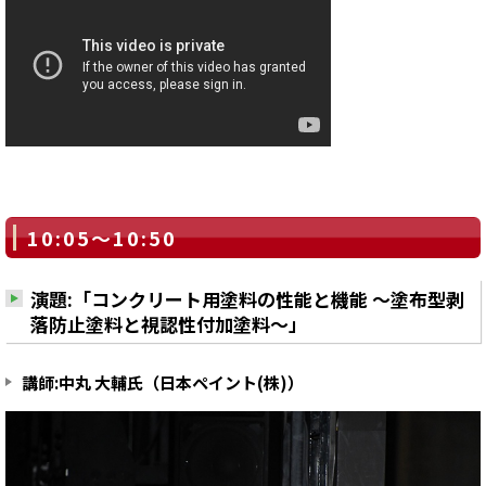
10:05～10:50
演題:「コンクリート用塗料の性能と機能 ～塗布型剥
落防止塗料と視認性付加塗料～」
講師:中丸 大輔氏（日本ペイント(株)）