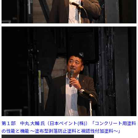
第１部 中丸 大輔 氏（日本ペイント(株)）「コンクリート用塗料
の性能と機能 ～塗布型剥落防止塗料と視認性付加塗料～」