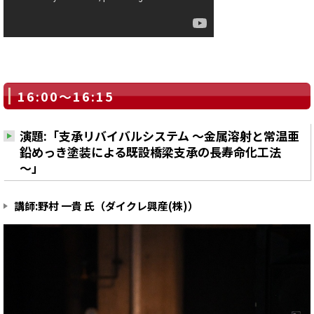
16:00～16:15
演題:「支承リバイバルシステム ～金属溶射と常温亜
鉛めっき塗装による既設橋梁支承の長寿命化工法
～」
講師:野村 一貴 氏（ダイクレ興産(株)）