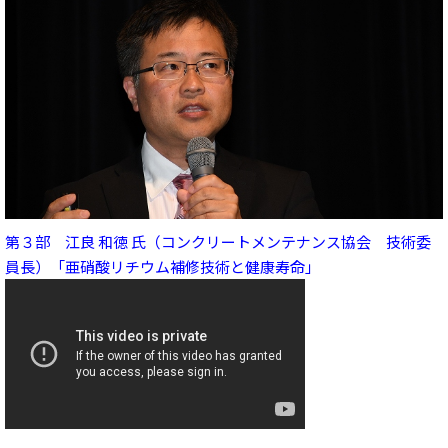
第３部 江良 和徳 氏（コンクリートメンテナンス協会 技術委
員長）「亜硝酸リチウム補修技術と健康寿命」