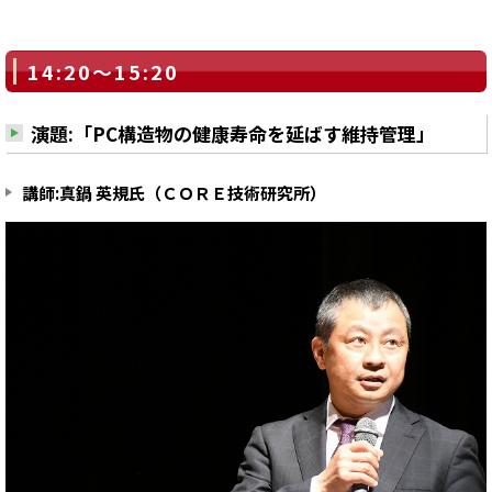
14:20～15:20
演題:「PC構造物の健康寿命を延ばす維持管理」
講師:真鍋 英規氏（ＣＯＲＥ技術研究所）