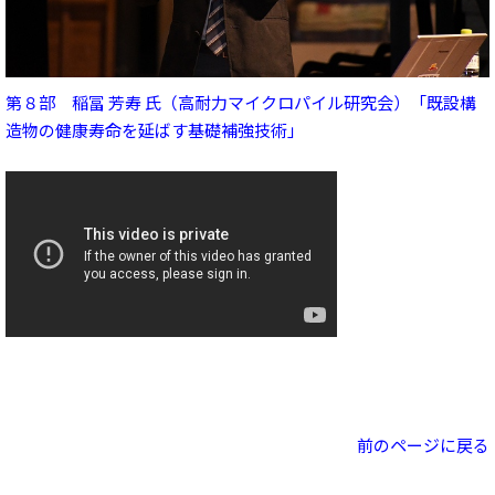
第８部 稲冨 芳寿 氏（高耐力マイクロパイル研究会）「既設構
造物の健康寿命を延ばす基礎補強技術」
前のページに戻る