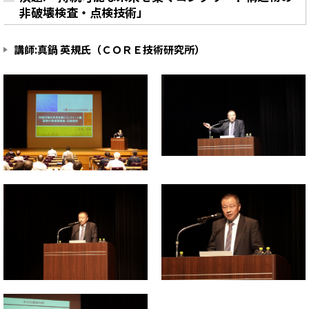
非破壊検査・点検技術」
講師:真鍋 英規氏（ＣＯＲＥ技術研究所）