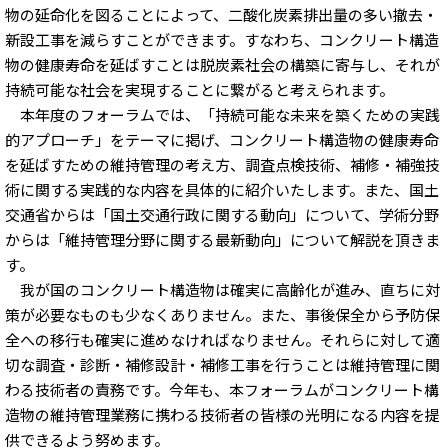
物の延命化を図ることによって、二酸化炭素排出量の多い撤去・
新設工事を減らすことができます。すなわち、コンクリート構造
物の健康寿命を延ばすことは脱炭素社会の構築に寄与し、それが
持続可能な社会を実現することに繋がると考えられます。
本年度のフォーラムでは、「持続可能な未来を築くための実践
的アプローチ」をテーマに掲げ、コンクリート構造物の健康寿命
を延ばすための維持管理の考え方、調査点検技術、補修・補強技
術に関する実践的な内容を具体的に紹介いたします。また、国土
交通省からは「国土交通行政に関する動向」について、学術分野
からは「維持管理分野に関する最新動向」について解説を頂きま
す。
我が国のコンクリート構造物は確実に高齢化が進み、直ちに対
策が必要なものも少なくありません。また、事後保全から予防保
全への移行も確実に進めなければなりません。それらに対して適
切な調査・診断・補修設計・補修工事を行うことは維持管理に関
わる技術者の責務です。今年も、本フォーラムがコンクリート構
造物の維持管理業務に携わる技術者の皆様の光明になる内容を提
供できるよう努めます。