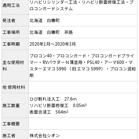
リハビリシリンダー工法・リハビリ断面修復工法・プ
適用工法
ロコンガードシステム
発注者
北海道 白糠町
工事場所
北海道 白糠町 茶路
工事時期
2020年1月～2020年3月
プロコン40・プロコンガード・プロコンガードプライ
主な使用材
マー・RVパウダーＮ薄塗用・PSL40・アーマ600・マ
料
スターエマコ S990 （旧 エマコ S99P）・プロコン混和
剤
他 使用材料
ひび割れ注入工 27.6ｍ
施工数量
リハビリ断面修復工 0.05m
3
表面含浸工 564m
2
工事概要
施工者
株式会社シオン