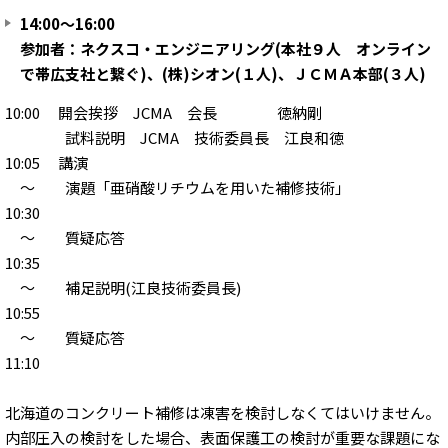
14:00～16:00
参加者：ネクスコ・エンジニアリング(本社９人 オンライン
で帯広支社と繋ぐ)、(株)シオン(１人)、ＪＣＭＡ本部(３人)
10:00 開会挨拶 JCMA 会長 徳納剛
試料説明 JCMA 技術委員長 江良和徳
10:05 講演
～ 演題「亜硝酸リチウムを用いた補修技術」
10:30
～ 質疑応答
10:35
～ 補足説明(江良技術委員長)
10:55
～ 質疑応答
11:10
北海道のコンクリート補修は凍害を検討しなくてはいけません。
内部圧入の検討をした場合、表面保護工の検討が重要な課題にな