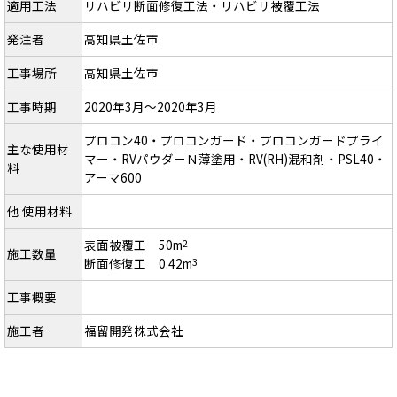
適用工法
リハビリ断面修復工法・リハビリ被覆工法
発注者
高知県土佐市
工事場所
高知県土佐市
工事時期
2020年3月～2020年3月
プロコン40・プロコンガード・プロコンガードプライ
主な使用材
マー・RVパウダーＮ薄塗用・RV(RH)混和剤・PSL40・
料
アーマ600
他 使用材料
表面被覆工 50m
2
施工数量
断面修復工 0.42m
3
工事概要
施工者
福留開発株式会社