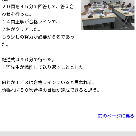
２０問を４５分で回答して、答え合
わせを行った。
１４問正解が合格ラインで、
７名がクリアした。
もう少しの努力が必要が６名であっ
た。
記述式は９０分で行った。
十河先生が添削して送り返すこととした。
何とか１／３は合格ラインにいると思われる。
頑張れば５０％合格の目標が達成できると思う。
前のページに戻る