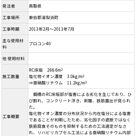
発注者
鳥取県
工事場所
東伯郡湯梨浜町
工事時期
2013年2月～2013年7月
主な使用材
プロコン40
料
他 使用材料
RC床版 266.6m
2
施工数量
塩化物イオン濃度 3.0kg/m
2
⇒亜硝酸リチウム 11.2kg/m
3
鋼橋のRC床版部が塩害による劣化を生じており、ひ
び割れ、コンクリート浮き、剥離、鉄筋露出が見られ
た。
塩化物イオン濃度の分布状況から内在塩分による塩害
工事概要
であることが判明したため、劣化因子の遮断ではなく
鉄筋腐食そのものを抑制するための工法選定がなさ
れ、リハビリカプセル工法による亜硝酸リチウム内部