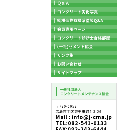
Ｑ＆Ａ
コンクリート劣化写真
鋼構造物有機系塗膜Q&A
会員専用ページ
コンクリート診断士合格部屋
(一社)セメント協会
リンク集
お問い合わせ
サイトマップ
一般社団法人
コンクリートメンテナンス協会
〒730-0053
広島市中区東千田町2-3-26
Mail : info@j-cma.jp
TEL:082-541-0133
FAX:082-243-6444