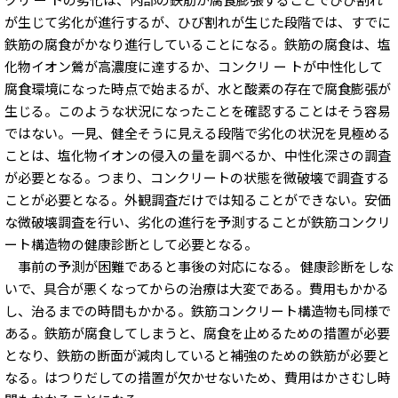
が生じて劣化が進行するが、ひび割れが生じた段階では、すでに
鉄筋の腐食がかなり進行していることになる。鉄筋の腐食は、塩
化物イオン鶯が高濃度に達するか、コンクリ ー トが中性化して
腐食環境になった時点で始まるが、水と酸素の存在で腐食膨張が
生じる。このような状況になったことを確認することはそう容易
ではない。一見、健全そうに見える段階で劣化の状況を見極める
ことは、塩化物イオンの侵入の量を調べるか、中性化深さの調査
が必要となる。つまり、コンクリートの状態を微破壊で調査する
ことが必要となる。外観調査だけでは知ることができない。安価
な微破壊調査を行い、劣化の進行を予測することが鉄筋コンクリ
ート構造物の健康診断として必要となる。
事前の予測が困難であると事後の対応になる。 健康診断をしな
いで、具合が悪くなってからの治療は大変である。費用もかかる
し、治るまでの時間もかかる。鉄筋コンクリート構造物も同様で
ある。鉄筋が腐食してしまうと、腐食を止めるための措置が必要
となり、鉄筋の断面が減肉していると補強のための鉄筋が必要と
なる。はつりだしての措置が欠かせないため、費用はかさむし時