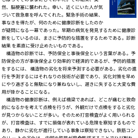
然、脳梗塞に襲われた。幸い、近くにいた人が気
づいて救急車を呼んでくれた。緊急手術の結果、
事なきを得たが、何のために健康診断をしたのか
が疑問になる一幕であった。早期の病気を発見するために健康診
断をしているのは、まさに予防的な措置をするためである。診断
結果 を素直に受け止めたいものである。
構造物の診断では、予防保全と事後保全という言葉がある。予
防保全の方が事後保全より効率的で経済的であるが、予防的措置
をするには、 構造物の劣化を将来予測する必要がある。劣化の進
行を予測するにはそれなりの技術が必要であり、劣化対策を早め
にやり過ぎると無駄になり兼ねないし、遅きに失すると大変な費
用が掛かることになる。
構造物の健康診断は、例えば橋梁であれば、どこが痛むと致命
的になるかを考えて点検を行うが、外観だけで点検をすると劣化
が見つからないことが多い。そのため打音検査がよく用いられる
が、打音検査は、すでに損傷が表れている危険を察知するもので
あり、静かに劣化が進行している事象は察知できない。鉄筋コン
クリ ー トの劣化は、内部の鉄筋が腐食膨張することでひび割れ