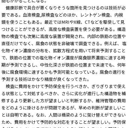
間もかかることになる。
健康診断で具合が悪くなりそうな箇所を見つけるのは技術が必
要である。血液検査,尿検査などのほか、レントゲン検査、内視
鏡を使うこともある。最近ではMRIやX線、CTなどを駆使して見
つけることができるが、高度な検査装置を使う必要がある。構造
物の検査でも次第に高度な装置が開発され、内部の鉄筋の位置や
直径だけでなく、腐食の状態を非破壊で調査できる。例えば、 塩
化物イオン濃度の分布を、拡散方程式を用いて将来予測すること
で、鉄筋の位置での塩化物イオン濃度が腐食限界濃度に達する時
期が予測できるし、中性化深さが鉄筋の位置まで未達でも、何年
後に腐食環境に達するかも予測可能となっている。腐食の進行を
予測する技術はかなり精度が良くなってきた。
検査に費用をかけて予防保全を行うべきか、ぎりぎりまで使え
る状態として対処するべきか、さらに劣化が進行した構造物を補
修するより更新した方が望ましいと判断するか、維持管理の費用
をどのように掛けるかが問題であるが、早めの判断が望ましいこ
とは自明である。なお、人間は橋梁のように架け替えができない
ため、費用をかけて予防的な対応をすることが望ましい。予防保