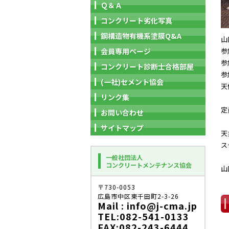
Ｑ＆Ａ
コンクリート劣化写真
鋼構造物有機系塗膜Q&A
山
会員専用ページ
参
参
コンクリート診断士合格部屋
参
(一社)セメント協会
天
リンク集
定
お問い合わせ
サイトマップ
天
ス
一般社団法人
コンクリートメンテナンス協会
山
〒730-0053
広島市中区東千田町2-3-26
Mail : info@j-cma.jp
TEL:082-541-0133
FAX:082-243-6444