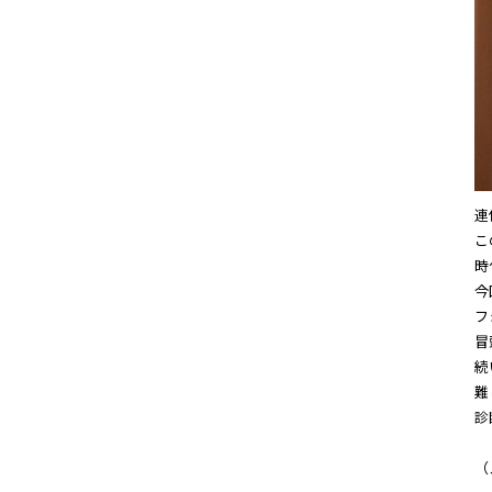
連
こ
時
今
フ
冒
続
難
診
（