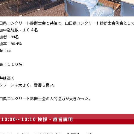
口県コンクリート診断士会と共催で、山口県コンクリート診断士会例会とし
加申込総数：１０４名
加者：94名
加率：90.4％
候：雨
員：１１０名
井は高く
クリーンは大きく、音響も良い。
口県コンクリート診断士会の人的協力が大きかった。
10:00～10:10 挨拶・趣旨説明