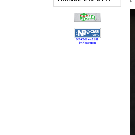
NP-CMS ver5.188
by Netprompt