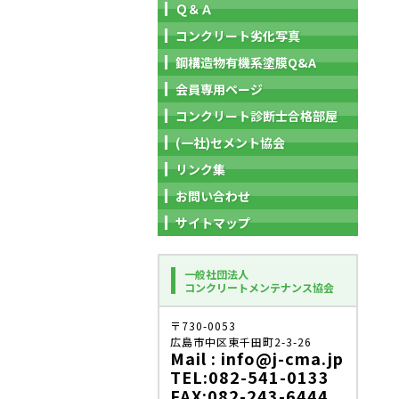
Ｑ＆Ａ
コンクリート劣化写真
鋼構造物有機系塗膜Q&A
会員専用ページ
コンクリート診断士合格部屋
(一社)セメント協会
リンク集
お問い合わせ
サイトマップ
一般社団法人
コンクリートメンテナンス協会
〒730-0053
広島市中区東千田町2-3-26
Mail : info@j-cma.jp
TEL:082-541-0133
FAX:082-243-6444