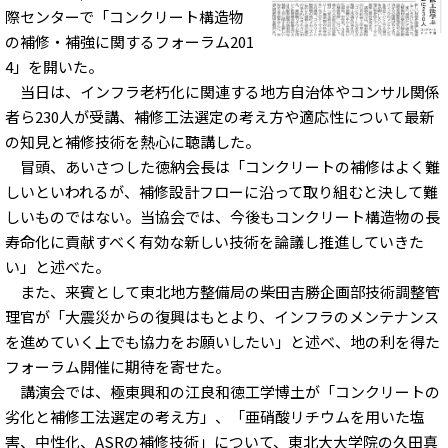
際センターで「コンクリート構造物
の補修・補強に関するフォーラム201
4」を開いた。
当日は、インフラ老朽化に関連する地方自治体やコンサル関係
者ら230人が受講、補修工法選定の考え方や適応性について最新
の知見と補修技術を熱心に聴講した。
冒頭、あいさつした徳納会長は「コンクリートの補修はよく難
しいといわれるが、補修設計フローに沿って取り組むと決して難
しいものではない。当協会では、今後もコンクリート構造物の長
寿命化に貢献すべく有効な新しい技術を論議し推進していきた
い」と述べた。
また、来賓として東北地方整備局の柴田吉勝企画部技術調整管
理官が「大震災からの復興はもとより、インフラのメンテナンス
を進めていく上でも協力をお願いしたい」と述べ、地の利を得た
フォーラム開催に期待を寄せた。
講演会では、極東興和の江良和徳工学博土が「コンクリートの
劣化と補修工法選定の考え方」、「亜硝酸リチウムを用いた塩
害、中性化、ASRの補修技術」について、東北大大学院の久田真