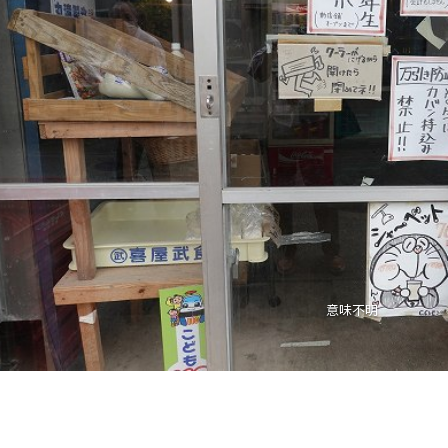
古宇利橋と山本氏