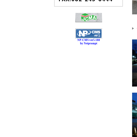
NP-CMS ver5.188
by Netprompt