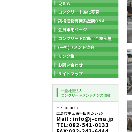
Ｑ＆Ａ
コンクリート劣化写真
鋼構造物有機系塗膜Q&A
会員専用ページ
コンクリート診断士合格部屋
(一社)セメント協会
リンク集
お問い合わせ
サイトマップ
一般社団法人
コンクリートメンテナンス協会
〒730-0053
広島市中区東千田町2-3-26
Mail : info@j-cma.jp
TEL:082-541-0133
FAX:082-243-6444