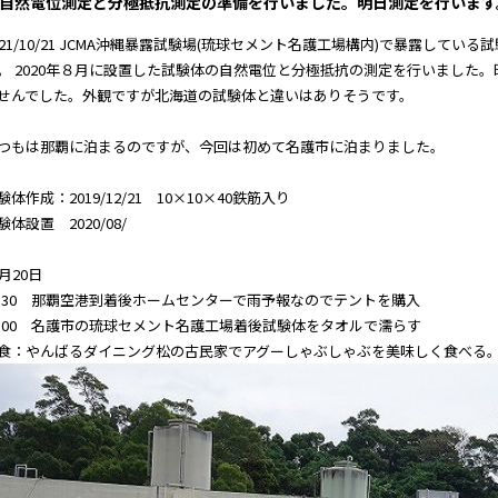
自然電位測定と分極抵抗測定の準備を行いました。明日測定を行います
021/10/21 JCMA沖縄暴露試験場(琉球セメント名護工場構内)で暴露して
。 2020年８月に設置した試験体の自然電位と分極抵抗の測定を行いました
せんでした。外観ですが北海道の試験体と違いはありそうです。
つもは那覇に泊まるのですが、今回は初めて名護市に泊まりました。
験体作成：2019/12/21 10×10×40鉄筋入り
験体設置 2020/08/
0月20日
3:30 那覇空港到着後ホームセンターで雨予報なのでテントを購入
6:00 名護市の琉球セメント名護工場着後試験体をタオルで濡らす
食：やんばるダイニング松の古民家でアグーしゃぶしゃぶを美味しく食べる