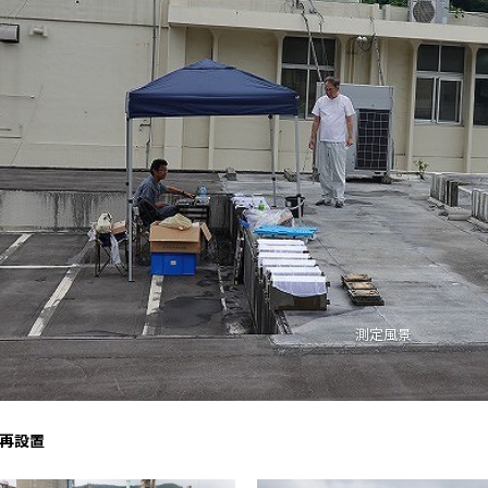
測定風景 山本氏(井上建設) と 峯
再設置