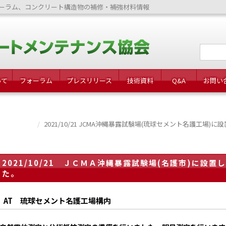
ーラム、コンクリート構造物の補修・補強材料情報
いて
フォーラム
プレスリリース
技術資料
Q&A
お問い
2021/10/21 JCMA沖縄暴露試験場(琉球セメント名護工
2021/10/21 ＪＣＭＡ沖縄暴露試験場(名護市)に設
た。
AT 琉球セメント名護工場構内