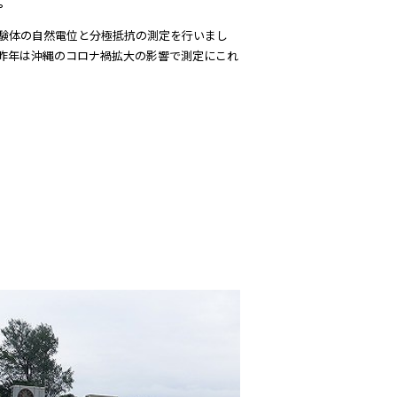
。
いる試験体の自然電位と分極抵抗の測定を行いまし
。昨年は沖縄のコロナ禍拡大の影響で測定にこれ
。