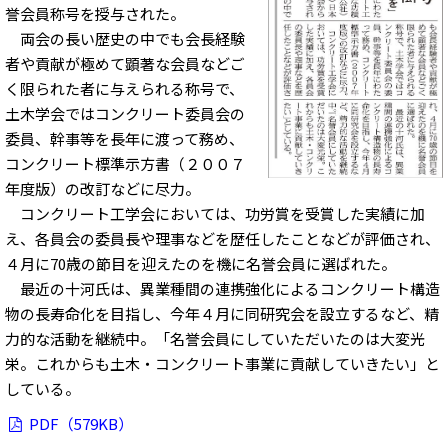
誉会員称号を授与された。
両会の長い歴史の中でも会長経験
者や貢献が極めて顕著な会員などご
く限られた者に与えられる称号で、
土木学会ではコンクリート委員会の
委員、幹事等を長年に渡って務め、
コンクリート標準示方書（２００７
年度版）の改訂などに尽力。
コンクリート工学会においては、功労賞を受賞した実績に加
え、各員会の委員長や理事などを歴任したことなどが評価され、
４月に70歳の節目を迎えたのを機に名誉会員に選ばれた。
最近の十河氏は、異業種間の連携強化によるコンクリート構造
物の長寿命化を目指し、今年４月に同研究会を設立するなど、精
力的な活動を継続中。「名誉会員にしていただいたのは大変光
栄。これからも土木・コンクリート事業に貢献していきたい」と
している。
PDF（579KB）