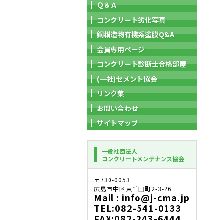
Ｑ＆Ａ
コンクリート劣化写真
鋼構造物有機系塗膜Q&A
会員専用ページ
コンクリート診断士合格部屋
(一社)セメント協会
リンク集
お問い合わせ
サイトマップ
一般社団法人
コンクリートメンテナンス協会
〒730-0053
広島市中区東千田町2-3-26
Mail : info@j-cma.jp
TEL:082-541-0133
FAX:082-243-6444