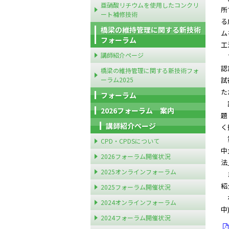
亜硝酸リチウムを使用したコンクリ
所
ート補修技術
る
橋梁の維持管理に関する新技術
ム
フォーラム
工
講師紹介ページ
フ
認
橋梁の維持管理に関する新技術フォ
ーラム2025
試
た
フォーラム
講
2026フォーラム 案内
題
講師紹介ページ
く
第
CPD・CPDSについて
中
2026フォーラム開催状況
法
2025オンラインフォーラム
ま
紹
2025フォーラム開催状況
な
2024オンラインフォーラム
中
2024フォーラム開催状況