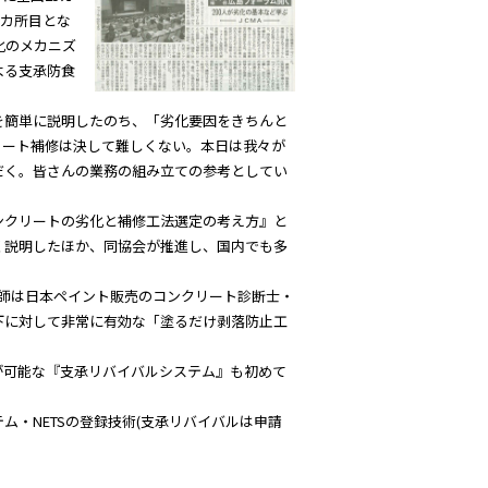
9カ所目とな
化のメカニズ
よる支承防食
簡単に説明したのち、「劣化要因をきちんと
リート補修は決して難しくない。本日は我々が
だく。皆さんの業務の組み立ての参考としてい
クリートの劣化と補修工法選定の考え方』と
く説明したほか、同協会が推進し、国内でも多
師は日本ペイント販売のコンクリート診断士・
下に対して非常に有効な「塗るだけ剥落防止工
可能な『支承リバイバルシステム』も初めて
・NETSの登録技術(支承リバイバルは申請