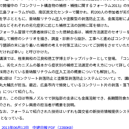
で開催中の『コンクリート構造物の補修・補強に関するフォーラム2013』の
広島フォーラムが6日、南区民文化センターで聞かれ、約200人の参加者が劣
を学ぶとともに、亜硝酸リチウム圧入や塗膜型の剥落防止工法、金属溶射に
法などそれぞれの劣化症状に応じた補修工法の説明に耳を傾けた。
ォーラム冒頭で代表者挨拶に立った徳納会長は、補修方法選定のセオリーを
識して補修のシナリオを描き、調査・診断から設計、工事へと進めばコンク
行錯誤の末に辿り着いた補修の考えや対策工法についてご説明をさせていた
だければ幸い」と呼びかけた。
演では、極東興和の江良和徳工学博士がトップバッターとして登場。『コン
し、劣化メカニズムの基本から症状別の補修工法選定の考え方について詳し
採用されている亜硝酸リチウムの圧入工法の概要についても解説した。
2部は『コンクリート剥落防止と塗膜型剥落防止システムについて』で、講
丸大輔氏が担当。最近、広島市内で頻発しているコンクリート片の剥落・落
」について紹介した。
た、この日は特殊ノズルでで狭隘部の支承にも金属溶射でき、長期間防食が
介され、ダイクレ興産の担当者が概要を説明。
お、フォーラムで紹介された技術はいずれも国交省の新技術情報提供システム
)となっている。
2013年06月12日 中建日報 PDF（2280KB）