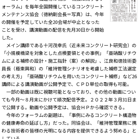
ォーラム」を毎年全国開催しているコンクリート
メンテナンス協会（徳納剛会長＝写真）は、今年
の開催を予定していた全20会場が中止となった
ことを受け、講演動画の配信を先月30日から開始
した。
メイン講師である十河茂幸氏（近未来コンクリート研究会）の
「小規模橋梁を対象とした点検要領とその事例」「亜硝酸リチウ
ムによる補修の設計・施工指針（案）の解説」、江良和徳技術委
員長（極東興和）の「維持管理シナリオを考慮した補修工法選定
の考え方」「亜硝酸リチウムを用いたコンクリート補修」など26
講師による講演動画が公開予定で、ＣＰＤ単位の取得も可能。
一部の動画は既に視聴可能となっており、その他の動画につい
ても今月～８月末にかけて順次配信予定。２０２２年３月31日ま
で公開する。動画や公開予定は、協会ＨＰから確認できる。
今年のフォーラムの副題は、「事例にみるコンクリート構造物
の健康寿命の延ばし方」だった。同協会は、「維持管理業務に携
わる技術者の皆様の光明になる内容を提供できるよう努める」と
している。