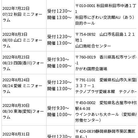
〒010-0001 秋田県秋田市中通１丁目
2022年7月22日
受付 12:30～
1
07/22 秋田 ミニフォー
開催 13:00～
秋田市にぎわい交流館AU（あう）
ラム
目的ホール
2022年8月3日
〒754-0892 山口市名田島１２１
受付 12:30～
08/03 山口 ミニフォー
地１
開催 13:00～
ラム
山口南総合センター
2022年8月23日
〒760-0019 香川県高松市サンポ
受付 9:30～
08/23 四国(香川)フォー
-1
開催 10:00～
ラム
かがわ国際会議場
2022年8月24日
〒791-1101 愛媛県松山市久米窪
受付 12:30～
08/24 愛媛 ミニフォー
３３７－１
開催 13:00～
ラム
テクノプラザ愛媛本館 テクノホ
〒450-0002 愛知県名古屋市中村
2022年8月30日
受付 9:30～
駅4-4-38
08/30 東海(愛知)フォー
開催 10:00～
ウインクあいち大ホール（愛知県
ラム
労働センター）
〒420-0839静岡県静岡市葵区鷹匠
2022年8月31日
受付 12:30～
目６-１