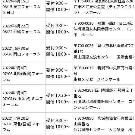
2022年6月15日
〒135-0002 東京都江東区住吉2-28-
受付 9:30～
06/15 東京フォーラム
江東区江東公会堂（ティアラこう
開催 10:00～
２日目
う） 大ホール
〒900-0036 那覇市西3丁目11番1
受付 9:30～
2022年6月22日
沖縄県男女共同参画センター てぃ
06/22 沖縄フォーラム
開催 10:00～
る ホール
〒700-0026 岡山市北区奉還町2丁
受付 9:30～
2022年6月30日
番1号
06/30 岡山フォーラム
開催 10:00～
岡山国際交流センター 国際会議
2022年7月6日
〒950-0078 新潟市中央区万代島6
受付 9:30～
07/06 北陸(新潟)フォー
号
開催 10:00～
ラム
朱鷺メッセ メインホール
〒920-8203 石川県金沢市鞍月２
2022年7月8日
受付 12:30～
番地
07/08石川(金沢) ミニフ
開催 13:00～
石川県地場産業振興センター コ
ォーラム
ンションホール
2022年7月20日
〒980-0856 宮城県仙台市青葉区
受付 9:30～
07/20 東北(宮城)フォー
山無番地
開催 10:00～
ラム
仙台国際センター 大会議室 橘