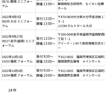
08/31 静岡 ミニフォー
開催 13:00～
静岡県総合研修所 もくせい会館 
ラム
ホール
2022年9月5日
〒870-0839大分県大分市金池南１
受付 12:30～
09/05 大分 ミニフォー
５-１
開催 13:00～
ラム
J:COM ホルトホール大分
〒020-0045岩手県盛岡市盛岡駅西
2022年9月27日
受付 12:30～
丁目７-１
09/27 岩手(盛岡) ミニフ
開催 13:00～
アイーナ・いわて県民情報交流セ
ォーラム
ー
受付 9:30～
2022年10月3日
〒812-0032 福岡市博多区石城町2
10/03 福岡 フォーラム
開催 10:00～
福岡国際会議場 メインホール
受付 9:30～
2022年10月4日
〒812-0032 福岡市博多区石城町2
10/04 福岡 フォーラム
開催 10:00～
福岡国際会議場 メインホール
24 件