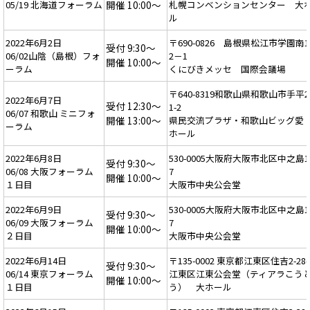
05/19 北海道フォーラム
開催 10:00～
札幌コンベンションセンター 大
ル
2022年6月2日
〒690-0826 島根県松江市学園南
受付 9:30～
06/02山陰（島根）フォ
2－1
開催 10:00～
ーラム
くにびきメッセ 国際会議場
〒640-8319和歌山県和歌山市手平
2022年6月7日
受付 12:30～
1-2
06/07 和歌山 ミニフォ
開催 13:00～
県民交流プラザ・和歌山ビッグ愛
ーラム
ホール
2022年6月8日
530-0005大阪府大阪市北区中之島1-
受付 9:30～
06/08 大阪フォーラム
7
開催 10:00～
１日目
大阪市中央公会堂
2022年6月9日
530-0005大阪府大阪市北区中之島1-
受付 9:30～
06/09 大阪フォーラム
7
開催 10:00～
２日目
大阪市中央公会堂
2022年6月14日
〒135-0002 東京都江東区住吉2-28-
受付 9:30～
06/14 東京フォーラム
江東区江東公会堂（ティアラこう
開催 10:00～
１日目
う） 大ホール