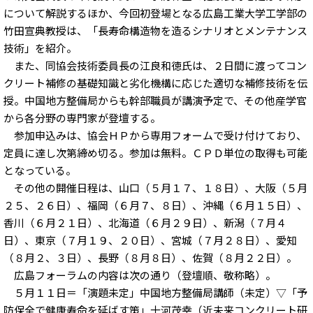
について解説するほか、今回初登場となる広島工業大学工学部の
竹田宣典教授は、「長寿命構造物を造るシナリオとメンテナンス
技術」を紹介。
また、同協会技術委員長の江良和徳氏は、２日間に渡ってコン
クリート補修の基礎知識と劣化機構に応じた適切な補修技術を伝
授。中国地方整備局からも幹部職員が講演予定で、その他産学官
から各分野の専門家が登壇する。
参加申込みは、協会ＨＰから専用フォームで受け付けており、
定員に達し次第締め切る。参加は無料。ＣＰＤ単位の取得も可能
となっている。
その他の開催日程は、山口（５月１７、１８日）、大阪（５月
２５、２６日）、福岡（６月７、８日）、沖縄（６月１５日）、
香川（６月２１日）、北海道（６月２９日）、新潟（７月４
日）、東京（７月１９、２０日）、宮城（７月２８日）、愛知
（８月２、３日）、長野（８月８日）、佐賀（８月２２日）。
広島フォーラムの内容は次の通り（登壇順、敬称略）。
５月１１日＝「演題未定」中国地方整備局講師（未定）▽「予
防保全で健康寿命を延ばす策」十河茂幸（近未来コンクリート研