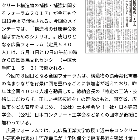
クリート構造物の補修・補強に関す
るフォーラム２０１７』が今年も全
国13会場で開催される。今回のメイ
ンテーマは、「構造物の健康寿命を
延ばすためのシナリオ」。皮切りと
なる広島フォーラム（定員５３０
人）は、５月11日と12日の午前10時
から広島県民文化センター（中区大
手町１―５―３）で開かれる。
今回で８回目となる全国フォーラムは、構造物の長寿命化需要
の高まりなどを背景に回を重ねるごとに参加者が増えており、昨
年は全国４０００人超を動員した。徳納会長の「特定の工法・技
術にこだわらず、正しい補修技術を」の理念のもと、国交省、広
島市などの官庁をはじめ、（公社）土木学会や（一社）日本建築
学会、（公社）日本コンクリート工学会など多くの団体が後援に
加わっている。
広島フォーラムでは、元広島工業大学教授で近未来コンクリー
ト研究会代表の十河茂幸氏が「予防保全で健康長寿を延ばす策」