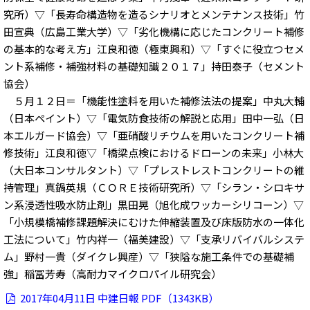
究所）▽「長寿命構造物を造るシナリオとメンテナンス技術」竹
田宣典（広島工業大学）▽「劣化機構に応じたコンクリート補修
の基本的な考え方」江良和徳（極東興和）▽「すぐに役立つセメ
ント系補修・補強材料の基礎知識２０１７」持田泰子（セメント
協会）
５月１２日＝「機能性塗料を用いた補修法法の提案」中丸大輔
（日本ペイント）▽「電気防食技術の解説と応用」田中一弘（日
本エルガード協会）▽「亜硝酸リチウムを用いたコンクリート補
修技術」江良和徳▽「橋梁点検におけるドローンの未来」小林大
（大日本コンサルタント）▽「プレストレストコンクリートの維
持管理」真鍋英規（ＣＯＲＥ技術研究所）▽「シラン・シロキサ
ン系浸透性吸水防止剤」黒田晃（旭化成ワッカーシリコーン）▽
「小規模橋補修課題解決にむけた伸縮装置及び床版防水の一体化
工法について」竹内祥一（福美建設）▽「支承リバイバルシステ
ム」野村一貴（ダイクレ興産）▽「狭隘な施工条件での基礎補
強」稲冨芳寿（高耐力マイクロパイル研究会）
2017年04月11日 中建日報 PDF（1343KB）