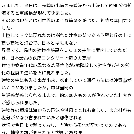
きました。当日は、長崎の出島の長崎港から出港して約40分位航
海すると軍艦島が現れてきました。
その姿は現在とは別世界のような衝撃を感じた、独特な雰囲気で
した。
上陸してすぐに現れたのは崩れた建物の跡であろう壁と丘の上に
建つ建物と灯台で、日本とは思えない
風景です。島内の建物や施設をＪＣＩの先生に案内していただ
き、日本最古の鉄筋コンクリート造りの高層
住宅や築造年代の異なる高層住宅が3棟隣接して建ち並びその劣
化の程度の違いを直に見れました。
建物の中にも入る事が出来、劣化していて通行方法には注意点が
いくつかありましたが。中は当時の
生活感が感じられるままで、約5000人もの人が住んでいた壮大さ
が感じられました。
建物等の環境は海からの飛沫や潮風でとれも厳しく、また材料も
塩分がかなり含まれていたと想像される
状況で今日まで残っており、当時から劣化が早かったのであろ
う、補修の跡が見られると説明がありま