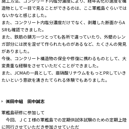
施工方法、コンクリート内塩分濃度により、経年劣化の速度を構
造物として一目で見ることができるのは、ここ軍艦島ぐらいでは
ないかなと感じました。
また、コンクリート内塩分濃度だけでなく、剥離した断面からA
SRも確認できました。
また、鉄筋の錆方一つとっても各所で違っていたり、外壁のレン
ガ部分には炭を混ぜて作られたものがあるなど、たくさんの発見
がありました。
今後、コンクリート構造物の保全や修復に携わるものとして、大
変貴重な経験をさせていただくことができました。
また、JCMAの一員として、亜硝酸リチウムをもっとPRしていき
たいという意欲を湧きたてられる体験でもありました。
㈱田中組 田中誠志
軍艦島研修に参加して
今回、ＪＣＩ様の軍艦島での定期供試体試験のための定期上陸
に同行させていただき参加させていただ