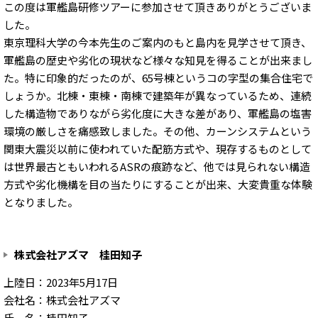
この度は軍艦島研修ツアーに参加させて頂きありがとうございま
した。
東京理科大学の今本先生のご案内のもと島内を見学させて頂き、
軍艦島の歴史や劣化の現状など様々な知見を得ることが出来まし
た。特に印象的だったのが、65号棟というコの字型の集合住宅で
しょうか。北棟・東棟・南棟で建築年が異なっているため、連続
した構造物でありながら劣化度に大きな差があり、軍艦島の塩害
環境の厳しさを痛感致しました。その他、カーンシステムという
関東大震災以前に使われていた配筋方式や、現存するものとして
は世界最古ともいわれるASRの痕跡など、他では見られない構造
方式や劣化機構を目の当たりにすることが出来、大変貴重な体験
となりました。
株式会社アズマ 桂田知子
上陸日：2023年5月17日
会社名：株式会社アズマ
氏 名：桂田知子