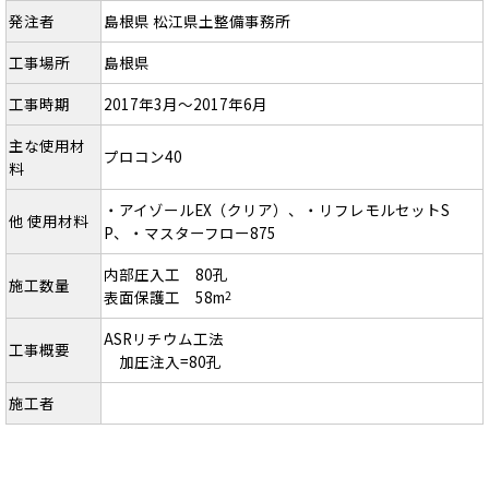
発注者
島根県 松江県土整備事務所
工事場所
島根県
工事時期
2017年3月～2017年6月
主な使用材
プロコン40
料
・アイゾールEX（クリア）、・リフレモルセットS
他 使用材料
P、・マスターフロー875
内部圧入工 80孔
施工数量
表面保護工 58m
2
ASRリチウム工法
工事概要
加圧注入=80孔
施工者