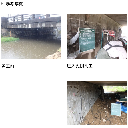
参考写真
圧入孔削孔工
着工前