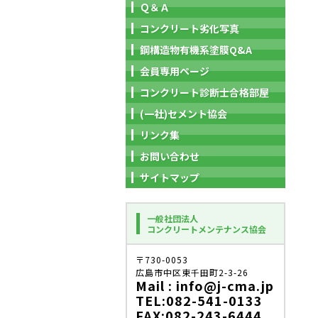
Ｑ＆Ａ
コンクリート劣化写真
鋼構造物有機系塗膜Q&A
会員専用ページ
コンクリート診断士合格部屋
(一社)セメント協会
リンク集
お問い合わせ
サイトマップ
一般社団法人
コンクリートメンテナンス協会
〒730-0053
広島市中区東千田町2-3-26
Mail : info@j-cma.jp
TEL:082-541-0133
FAX:082-243-6444