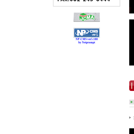
NP-CMS ver5.188
by Netprompt