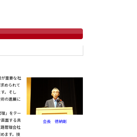
理が重要な社
が求められて
ます。そし
技術の進展に
管理」をテー
で直面する具
会長 徳納剛
道路管理会社
深めます。技