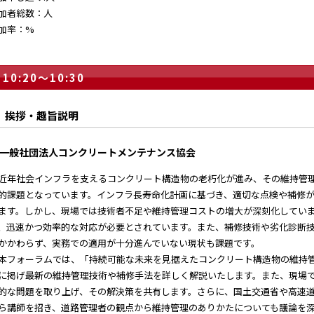
加者総数：人
加率：%
10:20～10:30
挨拶・趣旨説明
一般社団法人コンクリートメンテナンス協会
年社会インフラを支えるコンクリート構造物の老朽化が進み、その維持管
的課題となっています。インフラ長寿命化計画に基づき、適切な点検や補修
ます。しかし、現場では技術者不足や維持管理コストの増大が深刻化してい
、迅速かつ効率的な対応が必要とされています。また、補修技術や劣化診断
かかわらず、実務での適用が十分進んでいない現状も課題です。
フォーラムでは、「持続可能な未来を見据えたコンクリート構造物の維持
に掲げ最新の維持管理技術や補修手法を詳しく解説いたします。また、現場
的な問題を取り上げ、その解決策を共有します。さらに、国土交通省や高速
ら講師を招き、道路管理者の観点から維持管理のありかたについても議論を