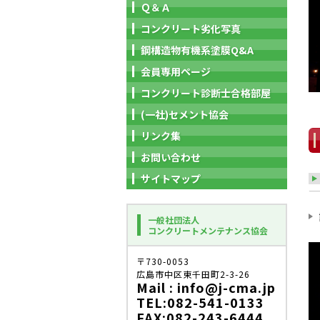
Ｑ＆Ａ
コンクリート劣化写真
鋼構造物有機系塗膜Q&A
会員専用ページ
コンクリート診断士合格部屋
(一社)セメント協会
リンク集
お問い合わせ
サイトマップ
一般社団法人
コンクリートメンテナンス協会
〒730-0053
広島市中区東千田町2-3-26
Mail : info@j-cma.jp
TEL:082-541-0133
FAX:082-243-6444