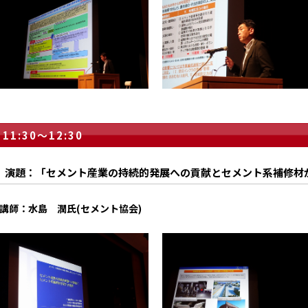
11:30～12:30
演題：「セメント産業の持続的発展への貢献とセメント系補修材
講師：水島 潤氏(セメント協会)