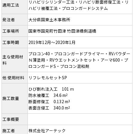
リハビリシリンダー工法・リハビリ断面修復工法・リ
適用工法
ハビリ被覆工法・プロコンガードシステム
発注者
大分県国東土木事務所
工事場所
国東市国見町竹田津 竹田津橋側道橋
工事時期
2019年12月～2020年1月
プロコン40・プロコンガードプライマー・RVパウダー
主な使用材
Ｎ薄塗用・RVウエットメントセット・アーマ600・プ
料
ロコンガードS・プロコン混和剤
他 使用材料
リフレモルセットSP
ひび割れ注入工 101 ｍ
防水被覆工 34.6 m
2
施工数量
断面修復工 0.132 m
3
表面含侵工 340.0 m
2
工事概要
施工者
株式会社アーテック