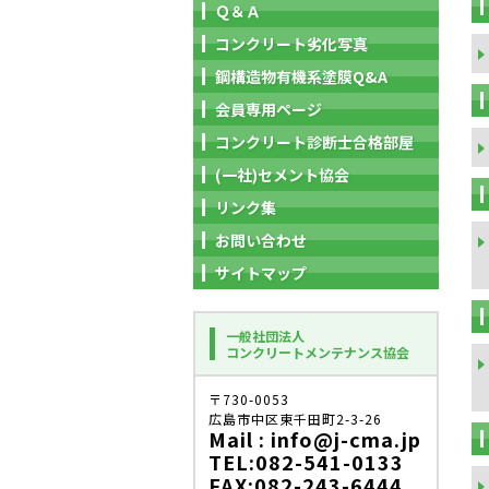
Ｑ＆Ａ
コンクリート劣化写真
鋼構造物有機系塗膜Q&A
会員専用ページ
コンクリート診断士合格部屋
(一社)セメント協会
リンク集
お問い合わせ
サイトマップ
一般社団法人
コンクリートメンテナンス協会
〒730-0053
広島市中区東千田町2-3-26
Mail : info@j-cma.jp
TEL:082-541-0133
FAX:082-243-6444