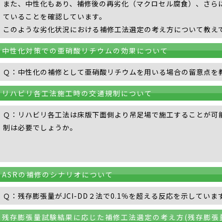
また、中性化もあり、補修後の再劣化（マクロセル腐食）、さら
ていることを確認しています。
このような劣化状況における補修工法選定の考え方について教え
中性化対策での亜硝酸リチウムの効果について
Ｑ：中性化の補修として亜硝酸リチウムを用いる場合の留意点を
リハビリ各工法施工時の交通規制について
Ｑ：リハビリ各工法は床版下面側より吊足場で施工することが可
制は必要でしょうか。
ASRの補修のシナリオについて
Ｑ：残存膨張量がJCI-DD２法で0.1％を超える反応を示してい
残存膨張量試験結果に応じた補修工法選定の考え方(残存膨張