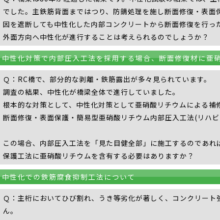
でした。主鉄筋背面まではつり、防錆処理を施し断面修復・表面
因を遮断しても中性化した内部コンクリートから断面修復を行っ
外面方向へ中性化が進行することは考えられるのでしょうか？
中性化対策で内部圧入工法を採用する場合、断面修復材に亜
Ｑ：RC橋で、部分的な剥離・鉄筋露出が多々見られています。
調査の結果、中性化が橋梁全体で進行していました。
根本的な対策として、中性化対策として亜硝酸リチウムによる補
断面修復・表面保護・簡易型亜硝酸リチウム内部圧入工法(リハビ
この場合、内部圧入工法を「見た目健全部」に施工するのであれ
保護工法に亜硝酸リチウムを含有する必要はありますか？
中性化での鉄筋腐食抑制工法について
Ｑ：主桁においてひび割れ、うき等劣化が著しく、コンクリート
ん。