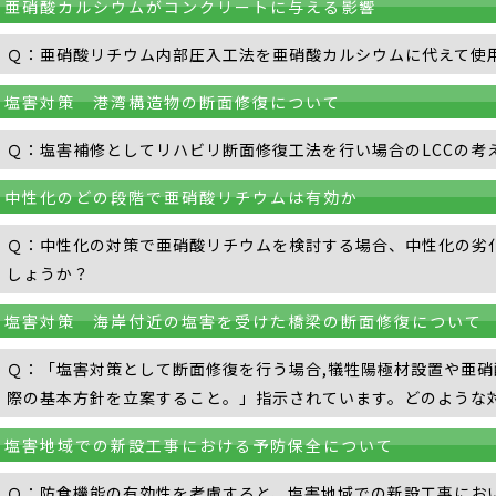
亜硝酸カルシウムがコンクリートに与える影響
Ｑ：亜硝酸リチウム内部圧入工法を亜硝酸カルシウムに代えて使
塩害対策 港湾構造物の断面修復について
Ｑ：塩害補修としてリハビリ断面修復工法を行い場合のLCCの考
中性化のどの段階で亜硝酸リチウムは有効か
Ｑ：中性化の対策で亜硝酸リチウムを検討する場合、中性化の劣
しょうか？
塩害対策 海岸付近の塩害を受けた橋梁の断面修復について
Ｑ：「塩害対策として断面修復を行う場合,犠牲陽極材設置や亜
際の基本方針を立案すること。」指示されています。どのような
塩害地域での新設工事における予防保全について
Ｑ：防食機能の有効性を考慮すると、塩害地域での新設工事にお