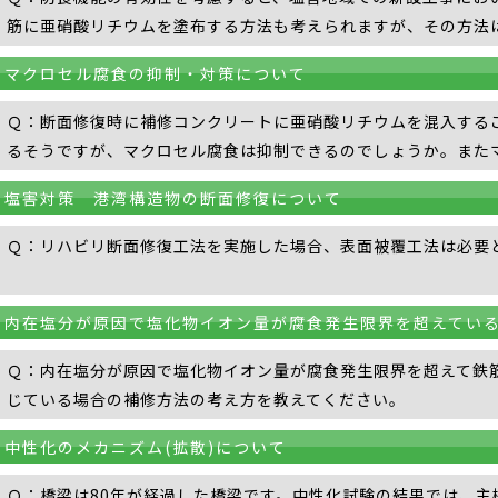
筋に亜硝酸リチウムを塗布する方法も考えられますが、その方法
マクロセル腐食の抑制・対策について
Ｑ：断面修復時に補修コンクリートに亜硝酸リチウムを混入する
るそうですが、マクロセル腐食は抑制できるのでしょうか。また
塩害対策 港湾構造物の断面修復について
Ｑ：リハビリ断面修復工法を実施した場合、表面被覆工法は必要
内在塩分が原因で塩化物イオン量が腐食発生限界を超えてい
Ｑ：内在塩分が原因で塩化物イオン量が腐食発生限界を超えて鉄
じている場合の補修方法の考え方を教えてください。
中性化のメカニズム(拡散)について
Ｑ：橋梁は80年が経過した橋梁です。中性化試験の結果では、主