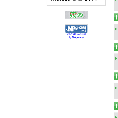
NP-CMS ver5.188
by Netprompt