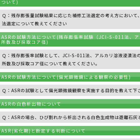
ついて)
Ｑ：残存膨張量試験結果に応じた補修工法選定の考え方において
法選定について教えてください
ASRの試験方法について(残存膨張率試験（JCI-S-011法
所数及び採取コア径)
Ｑ：残存膨張率試験として、JCI-S-011法、アルカリ溶液浸漬
所数及び採取コア径について教えてください。
ASRの試験方法について(偏光顕微鏡による観察の必要性)
Ｑ：ASRの試験として偏光顕微鏡観察を実施する目的を教えて下
ASRの白色析出物について
Ｑ：ASRの場合、ひび割れから析出される白色生成物は遊離石灰
ASR(劣化期)と断定する判断について