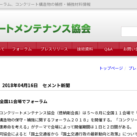
ーラム、コンクリート構造物の補修・補強材料情報
いて
フォーラム
プレスリリース
技術資料
Q&A
お問い
トップページ
プレ
2018年04月16日 セメント新聞
全国11会場でフォーラム
ンクリートメンテナンス協会（徳納剛会長）は５～８月に全国１１会場で
構造物の保守・補強に関するフォーラム２０１８」を開催する。「コンクリ
康寿命を考える」がテーマで会場によって開催期間は１日と２日間がある。
協会によると「国土交通省から『国土交通行政の最新動向と政策』につい