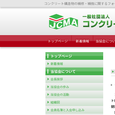
コンクリート構造物の補修・補強に関するフォ
トップページ
新着情報
当協会につ
トップページ
新着情報
当協会について
会長挨拶
当協会の歩み
当協会の活動
コ
ト
組織図
健
会員名簿と入会申し込み
同