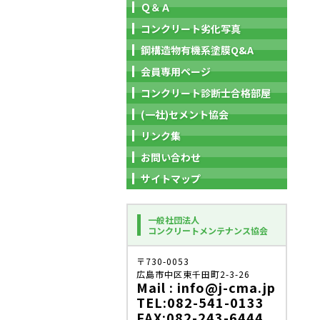
Ｑ＆Ａ
コンクリート劣化写真
鋼構造物有機系塗膜Q&A
会員専用ページ
コンクリート診断士合格部屋
(一社)セメント協会
リンク集
お問い合わせ
サイトマップ
一般社団法人
コンクリートメンテナンス協会
〒730-0053
広島市中区東千田町2-3-26
Mail : info@j-cma.jp
TEL:082-541-0133
FAX:082-243-6444