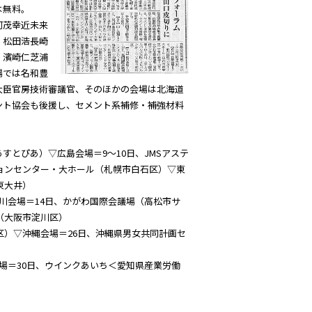
は無料。
河茂幸近未来
、松田浩長崎
、濱崎仁芝浦
場では名和豊
大臣官房技術審議官、そのほかの会場は北海道
ント協会も後援し、セメント系補修・補強材料
とぴあ）▽広島会場＝9～10日、JMSアステ
ションセンター・大ホール（札幌市白石区）▽東
東大井）
川会場＝14日、かがわ国際会議場（高松市サ
（大阪市淀川区）
区）▽沖縄会場＝26日、沖縄県男女共同計画セ
場＝30日、ウインクあいち＜愛知県産業労働