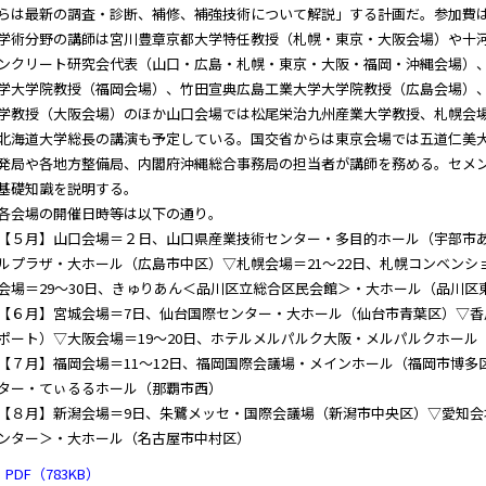
らは最新の調査・診断、補修、補強技術について解説」する計画だ。参加費
術分野の講師は宮川豊章京都大学特任教授（札幌・東京・大阪会場）や十
ンクリート研究会代表（山口・広島・札幌・東京・大阪・福岡・沖縄会場）
学大学院教授（福岡会場）、竹田宣典広島工業大学大学院教授（広島会場）
学教授（大阪会場）のほか山口会場では松尾栄治九州産業大学教授、札幌会
北海道大学総長の講演も予定している。国交省からは東京会場では五道仁美
発局や各地方整備局、内閣府沖縄総合事務局の担当者が講師を務める。セメ
基礎知識を説明する。
会場の開催日時等は以下の通り。
５月】山口会場＝２日、山口県産業技術センター・多目的ホール（宇部市あす
ルプラザ・大ホール（広島市中区）▽札幌会場＝21～22日、札幌コンベン
会場＝29～30日、きゅりあん＜品川区立総合区民会館＞・大ホール（品川区
６月】宮城会場＝7日、仙台国際センター・大ホール（仙台市青葉区）▽香
ポート）▽大阪会場＝19～20日、ホテルメルパルク大阪・メルパルクホール
７月】福岡会場＝11～12日、福岡国際会議場・メインホール（福岡市博多
ター・てぃるるホール（那覇市西）
８月】新潟会場＝9日、朱鷺メッセ・国際会議場（新潟市中央区）▽愛知会
ンター＞・大ホール（名古屋市中村区）
PDF（783KB）