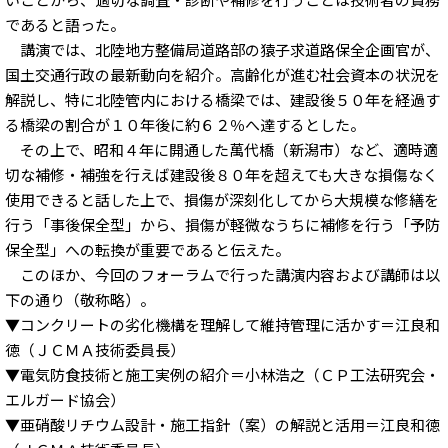
であると語った。
講演では、北陸地方整備局道路部の猿子求道路保全企画官が、
国土交通行政の最新動向を紹介。高齢化が進む社会資本の状況を
解説し、特に北陸管内における橋梁では、建設後５０年を経過す
る橋梁の割合が１０年後に約６２％へ達するとした。
その上で、昭和４年に開通した萬代橋（新潟市）など、適時適
切な補修・補強を行えば建設後８０年を超えても大きな損傷なく
使用できると話した上で、損傷が深刻化してから大規模な修繕を
行う「事後保全型」から、損傷が軽微なうちに補修を行う「予防
保全型」への転換が重要であると伝えた。
このほか、今回のフォーラムで行った講演内容および講師は以
下の通り（敬称略）。
▼コンクリートの劣化機構を理解して維持管理に活かす＝江良和
徳（ＪＣＭＡ技術委員長）
▼電気防食技術と施工実例の紹介＝小林浩之（ＣＰ工法研究会・
エルガード協会）
▼亜硝酸リチウム設計・施工指針（案）の解説と活用＝江良和徳