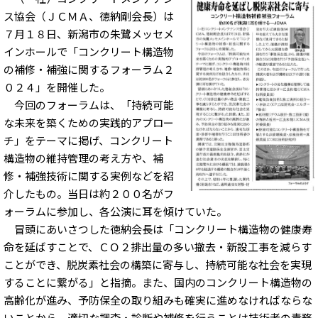
ス協会（ＪＣＭＡ、徳納剛会長）は
７月１８日、新潟市の朱鷺メッセメ
インホールで「コンクリート構造物
の補修・補強に関するフォーラム２
０２４」を開催した。
今回のフォーラムは、「持続可能
な未来を築くための実践的アプロー
チ」をテーマに掲げ、コンクリート
構造物の維持管理の考え方や、補
修・補強技術に関する実例などを紹
介したもの。当日は約２００名がフ
ォーラムに参加し、各公演に耳を傾けていた。
冒頭にあいさつした徳納会長は「コンクリート構造物の健康寿
命を延ばすことで、ＣＯ２排出量の多い撤去・新設工事を減らす
ことができ、脱炭素社会の構築に寄与し、持続可能な社会を実現
することに繋がる」と指摘。また、国内のコンクリート構造物の
高齢化が進み、予防保全の取り組みも確実に進めなければならな
いことから、適切な調査・診断や補修を行うことは技術者の責務