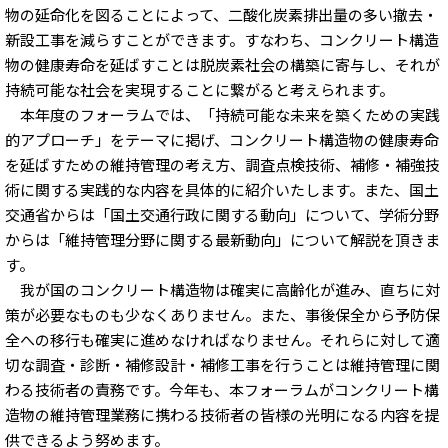
物の延命化を図ることによって、二酸化炭素排出量の多い撤去・
新設工事を減らすことができます。すなわち、コンクリート構造
物の健康寿命を延ばすことは脱炭素社会の構築に寄与し、それが
持続可能な社会を実現することに繋がると考えられます。
本年度のフォーラムでは、「持続可能な未来を築くための実践
的アプローチ」をテーマに掲げ、コンクリート構造物の健康寿命
を延ばすための維持管理の考え方、調査点検技術、補修・補強技
術に関する実践的な内容を具体的に紹介いたします。また、国土
交通省からは「国土交通行政に関する動向」について、学術分野
からは「維持管理分野に関する最新動向」について解説を頂きま
す。
我が国のコンクリート構造物は確実に高齢化が進み、直ちに対
策が必要なものも少なくありません。また、事後保全から予防保
全への移行も確実に進めなければなりません。それらに対して適
切な調査・診断・補修設計・補修工事を行うことは維持管理に関
わる技術者の責務です。今年も、本フォーラムがコンクリート構
造物の維持管理業務に携わる技術者の皆様の光明になる内容を提
供できるよう努めます。