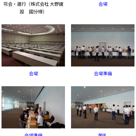
司会・進行（株式会社 大野建
会場
設 國分様）
会場
会場準備
会場準備
朝礼