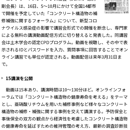
剛会長）は、16日、5～10月にかけて全国14都市
で開催を予定していた「コンクリート構造物の補
修補強に関するフォーラム」について、新型コロ
ナウイルス感染症の影響で講習会形式での開催を断念し、専門家
による無料の講演動画配信方式に切り替えると発表した。同講習
会は土木学会の認定CPDプログラム。動画を視聴し、その中で表
示されるIDとパスワードを入力、質問事項に回答することでオン
ライン講習でも単位が認定される。動画配信は来年3月31日ま
で。
15講演を公開
動画は15本あり、講演時間は10～130分ほど。オンラインフォ
ーラムでは「コンクリート構造物の健康寿命を考える」をテーマ
とし、亜硝酸リチウムを用いた補修事例など様々なコンクリート
構造物の補修・補強に関する事例を交えて講演する。予防保全と
事後保全の双方の観点から経済性を考慮したコンクリート構造物
の健康寿命を延ばすための維持管理の考え方、最新の調査診断技