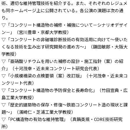
術、適切な維持管理技術を紹介する。また、それぞれのレジュメ
も同ホームページ上に公開されている。各公演の演題は次の通
り。
▽「コンクリート構造物の補修・補強について－シナリオデザイ
ン－」（宮川豊章・京都大学教授）
▽「コンクリートの非破壊診断技術の有効活用に向けて～使いた
くなる技術を生み出す研究開発の進め方～」（鎌田敏郎・大阪大
学教授）
▽「亜硝酸リチウムを用いた補修の設計・施工指針（案）の紹
介」（十河茂幸・近未来コンクリート研究会代表）
▽「小規模橋梁の点検要領（案）改訂版」（十河茂幸・近未来コ
ンクリート代表）
▽「コンクリート構造物の予防保全と長寿命化」（竹田宣典・広
島工業大学教授）
▽「歴史的建築物の保存・修復～鉄筋コンクリート造の現状と課
題～」（濱崎仁・芝浦工業大学教授）
▽「PC構造物の有効な維持管理」（真鍋英規・CORE技術研究
所）