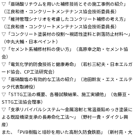
▽「亜硝酸リチウムを用いた補修技術とその施工事例の紹介」
（江良和徳・コンクリートメンテナンス協会技術委員長）
▽「維持管理シナリオを考慮したコンクリート補修の考え方」
（江良和徳・コンクリートメンテナンス協会技術委員長）
▽「コンクリート塗装材の役割～視認性塗料と剥落防止材料～」
（中丸大輔・日本ペイント）
▽「セメント系補修材料の使い方」（高原幸之助・セメント協
会）
▽「電気化学的防食技術と健康寿命」（若杉三紀夫・日本エルガ
ード協会、CP工法研究会）
▽「亜硝酸塩の有効的な工法の紹介」（池田幹友・エス・エルテ
ック代表取締役）
▽「STTG工法の概要、各種試験結果、施工実績他」（佐藤亘・
STTG工法協会理事）
▽「支承リバイバルシステム～金属溶射と常温亜鉛めっき塗装に
よる既設橋梁支承の長寿命化工法～」（野村一貴・ダイクレ興
産）
また、「PVB樹脂と珪砂を用いた高耐久防食鉄筋」（新村亮・大