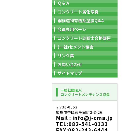
Ｑ＆Ａ
コンクリート劣化写真
鋼構造物有機系塗膜Q&A
会員専用ページ
コンクリート診断士合格部屋
(一社)セメント協会
リンク集
お問い合わせ
サイトマップ
一般社団法人
コンクリートメンテナンス協会
〒730-0053
広島市中区東千田町2-3-26
Mail : info@j-cma.jp
TEL:082-541-0133
FAX:082-243-6444