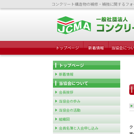
コンクリート構造物の補修・補強に関するフォ
トップページ
新着情報
当協会につ
トップページ
新着情報
当協会について
会長挨拶
当協会の歩み
当協会の活動
組織図
（
ク
会員名簿と入会申し込み
市