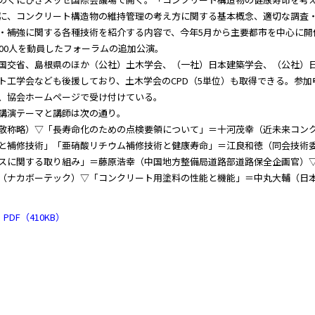
に、コンクリート構造物の維持管理の考え方に関する基本概念、適切な調査
・補強に関する各種技術を紹介する内容で、今年5月から主要都市を中心に開
000人を動員したフォーラムの追加公演。
交省、島根県のほか（公社）土木学会、（一社）日本建築学会、（公社）
ト工学会なども後援しており、土木学会のCPD（5単位）も取得できる。参加
、協会ホームページで受け付けている。
演テーマと講師は次の通り。
敬称略）▽「長寿命化のための点検要領について」＝十河茂幸（近未来コン
と補修技術」「亜硝酸リチウム補修技術と健康寿命」＝江良和徳（同会技術
スに関する取り組み」＝藤原浩幸（中国地方整備局道路部道路保全企画官）
（ナカボーテック）▽「コンクリート用塗料の性能と機能」＝中丸大輔（日
PDF（410KB）