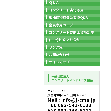
Ｑ＆Ａ
コンクリート劣化写真
鋼構造物有機系塗膜Q&A
会員専用ページ
コンクリート診断士合格部屋
(一社)セメント協会
リンク集
お問い合わせ
サイトマップ
一般社団法人
コンクリートメンテナンス協会
〒730-0053
広島市中区東千田町2-3-26
Mail : info@j-cma.jp
TEL:082-541-0133
FAX:082-243-6444