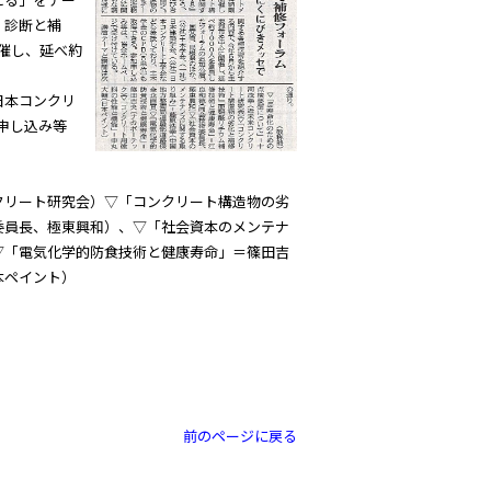
・診断と補
催し、延べ約
日本コンクリ
申し込み等
クリート研究会）▽「コンクリート構造物の劣
委員長、極東興和）、▽「社会資本のメンテナ
▽「電気化学的防食技術と健康寿命」＝篠田吉
本ペイント）
前のページに戻る