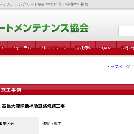
ーラム、コンクリート構造物の補修・補強材料情報
いて
フォーラム
プレスリリース
技術資料
Q&A
お問い
トップページ
施工事例
高島大津線他補助道路修繕工事
事業区分
橋梁下部工