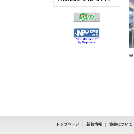
NP-CMS ver5.187
by Netprompt
完
トップページ
新着情報
協会について