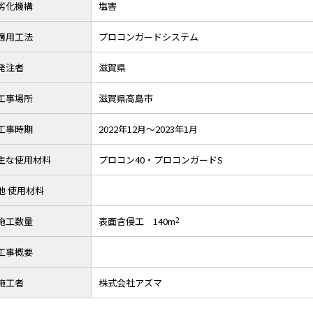
劣化機構
塩害
適用工法
プロコンガードシステム
発注者
滋賀県
工事場所
滋賀県高島市
工事時期
2022年12月～2023年1月
主な使用材料
プロコン40・プロコンガードS
他 使用材料
施工数量
表面含侵工 140m
2
工事概要
施工者
株式会社アズマ