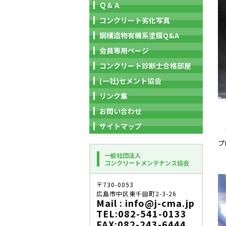
Ｑ＆Ａ
コンクリート劣化写真
鋼構造物有機系塗膜Q&A
会員専用ページ
コンクリート診断士合格部屋
(一社)セメント協会
リンク集
お問い合わせ
サイトマップ
プ
一般社団法人
コンクリートメンテナンス協会
〒730-0053
広島市中区東千田町2-3-26
Mail : info@j-cma.jp
TEL:082-541-0133
FAX:082-243-6444