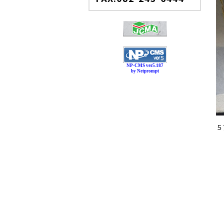
NP-CMS ver5.187
by Netprompt
５