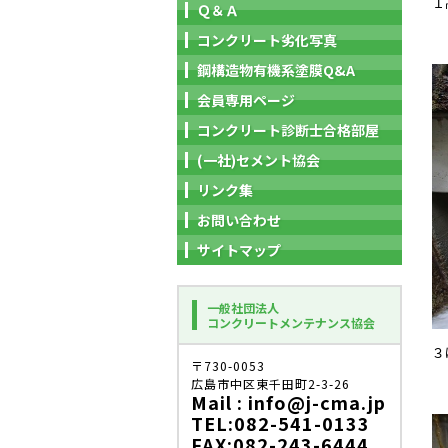
１
Ｑ＆Ａ
コンクリート劣化写真
鋼構造物有機系塗膜Q&A
会員専用ページ
コンクリート診断士合格部屋
(一社)セメント協会
リンク集
お問い合わせ
サイトマップ
一般社団法人
コンクリートメンテナンス協会
３
〒730-0053
広島市中区東千田町2-3-26
Mail : info@j-cma.jp
TEL:082-541-0133
FAX:082-243-6444