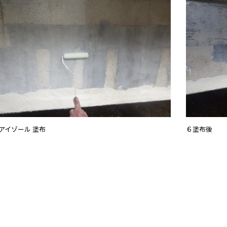
アイゾール 塗布
６塗布後