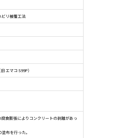
ハビリ被覆工法
旧 エマコ S99P）
の腐食膨張によりコンクリートの剥離があっ
の塗布を行った。