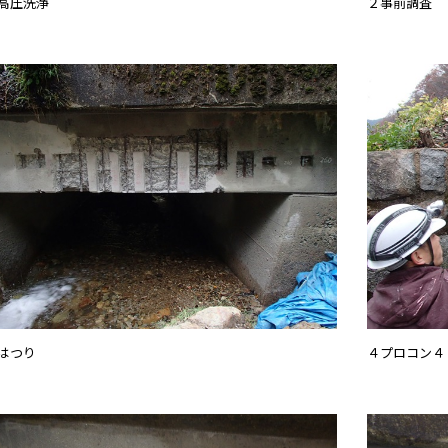
高圧洗浄
２事前調査
はつり
４プロコン４