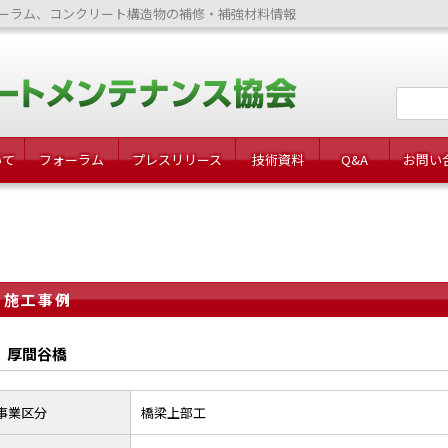
ーラム、コンクリート構造物の補修・補強材料情報
いて
フォーラム
プレスリリース
技術資料
Q&A
お問い
施工事例
厚間谷橋
事業区分
橋梁上部工