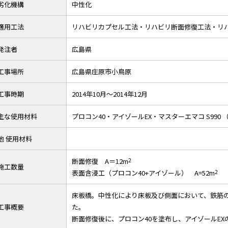
劣化機構
中性化
適用工法
リハビリカプセル工法・リハビリ断面修復工法・リ
発注者
広島県
工事場所
広島県庄原市小鳥原
工事時期
2014年10月～2014年12月
主な使用材料
プロコン40・アイゾールEX・マスターエマコ S990 （
他 使用材料
断面修復 A＝12m
2
施工数量
表面含浸工（プロコン40+アイゾール） A=52m
2
床板橋。中性化により床板及び側面において、鉄筋
工事概要
た。
断面修復後に、プロコン40を塗布し、アイゾールEX