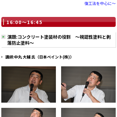
復工法を中心に～
16:00～16:45
演題:コンクリート塗装材の役割 ～視認性塗料と剥
落防止塗料～
講師:中丸 大輔 氏（日本ペイント(株)）