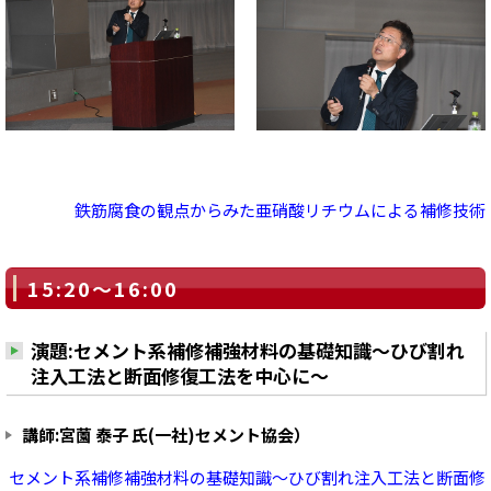
鉄筋腐食の観点からみた亜硝酸リチウムによる補修技術
15:20～16:00
演題:セメント系補修補強材料の基礎知識～ひび割れ
注入工法と断面修復工法を中心に～
講師:宮薗 泰子 氏(一社)セメント協会）
セメント系補修補強材料の基礎知識～ひび割れ注入工法と断面修