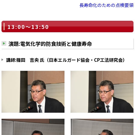
長寿命化のための点検要領
13:00～13:50
演題:電気化学的防食技術と健康寿命
講師:篠田 吉央 氏（日本エルガード協会・CP工法研究会）