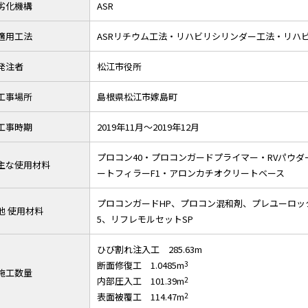
劣化機構
ASR
適用工法
ASRリチウム工法・リハビリシリンダー工法・リハ
発注者
松江市役所
工事場所
島根県松江市嫁島町
工事時期
2019年11月～2019年12月
プロコン40・プロコンガードプライマー・RVパウダ
主な使用材料
ートフィラーF1・アロンカチオクリートベース
プロコンガードHP、プロコン混和剤、プレユーロックス
他 使用材料
5、リフレモルセットSP
ひび割れ注入工 285.63m
断面修復工 1.0485m
3
施工数量
内部圧入工 101.39m
2
表面被覆工 114.47m
2