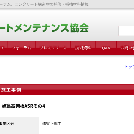
ーラム、コンクリート構造物の補修・補強材料情報
いて
フォーラム
プレスリリース
技術資料
Q&A
お問い
トッ
施工事例
嫁島高架橋ASRその4
事業区分
橋梁下部工