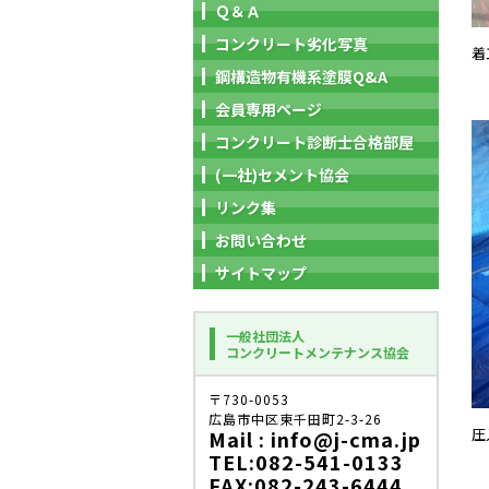
Ｑ＆Ａ
コンクリート劣化写真
着
鋼構造物有機系塗膜Q&A
会員専用ページ
コンクリート診断士合格部屋
(一社)セメント協会
リンク集
お問い合わせ
サイトマップ
一般社団法人
コンクリートメンテナンス協会
〒730-0053
広島市中区東千田町2-3-26
圧
Mail : info@j-cma.jp
TEL:082-541-0133
FAX:082-243-6444