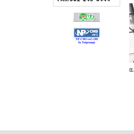
NP-CMS ver5.188
by Netprompt
圧