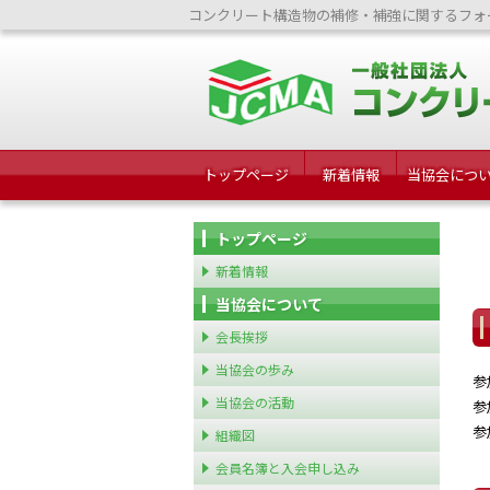
コンクリート構造物の補修・補強に関するフォ
トップページ
新着情報
当協会につ
トップページ
新着情報
当協会について
会長挨拶
当協会の歩み
参
当協会の活動
参
参
組織図
会員名簿と入会申し込み