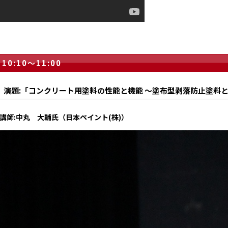
10:10～11:00
演題:「コンクリート用塗料の性能と機能 ～塗布型剥落防止塗料
講師:中丸 大輔氏（日本ペイント(株)）