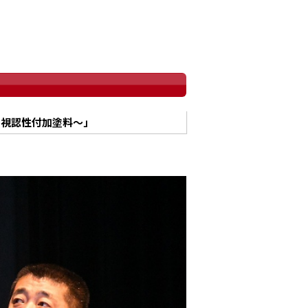
と視認性付加塗料～」