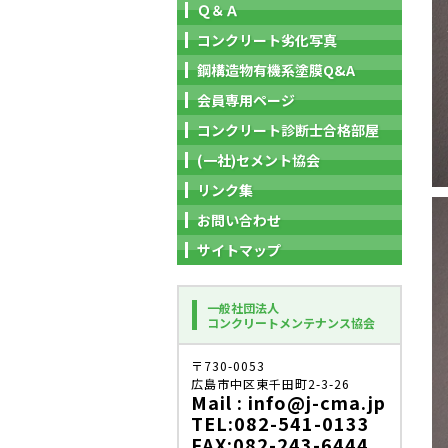
Ｑ＆Ａ
コンクリート劣化写真
鋼構造物有機系塗膜Q&A
会員専用ページ
コンクリート診断士合格部屋
(一社)セメント協会
リンク集
お問い合わせ
サイトマップ
一般社団法人
コンクリートメンテナンス協会
〒730-0053
広島市中区東千田町2-3-26
Mail : info@j-cma.jp
TEL:082-541-0133
FAX:082-243-6444