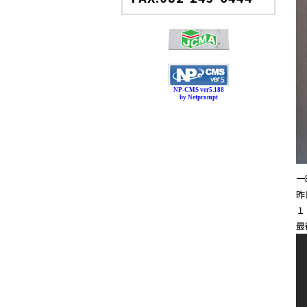
NP-CMS ver5.188
by Netprompt
一
昨
１
最