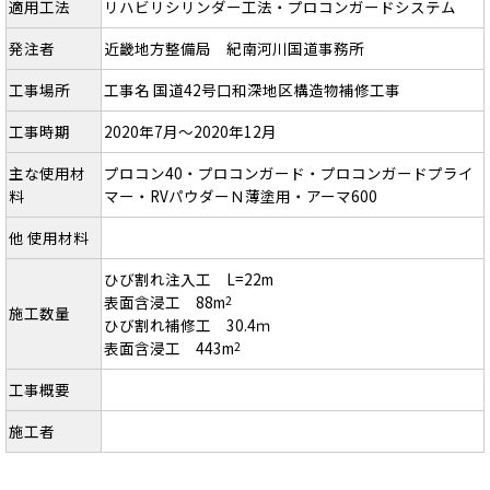
適用工法
リハビリシリンダー工法・プロコンガードシステム
発注者
近畿地方整備局 紀南河川国道事務所
工事場所
工事名 国道42号口和深地区構造物補修工事
工事時期
2020年7月～2020年12月
主な使用材
プロコン40・プロコンガード・プロコンガードプライ
料
マー・RVパウダーＮ薄塗用・アーマ600
他 使用材料
ひび割れ注入工 L=22m
表面含浸工 88m
2
施工数量
ひび割れ補修工 30.4ｍ
表面含浸工 443m
2
工事概要
施工者