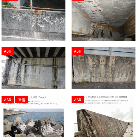
ASR
ASR
ASR
凍害
ASR