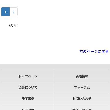
(c
1
2
u
r
46 件
r
e
n
t)
前のページに戻る
トップページ
新着情報
協会について
フォーラム
施工事例
お問い合わせ
リンク集
サイトマップ