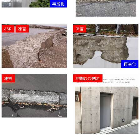
再劣化
ASR
凍害
凍害
再劣化
凍害
初期ひび割れ