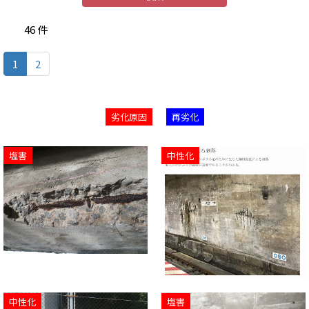
46 件
(c
1
2
u
r
r
劣化原因
再劣化
e
n
t)
塩害
中性化
中性化
塩害