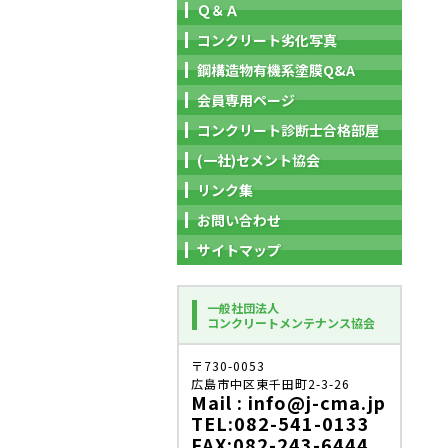
Ｑ＆Ａ
コンクリート劣化写真
鋼構造物有機系塗膜Q&A
会員専用ページ
コンクリート診断士合格部屋
(一社)セメント協会
リンク集
お問い合わせ
サイトマップ
一般社団法人
コンクリートメンテナンス協会
〒730-0053
広島市中区東千田町2-3-26
Mail : info@j-cma.jp
TEL:082-541-0133
FAX:082-243-6444