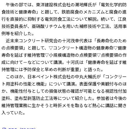
午後の部では、東洋建設株式会社の潮地輝氏が「電気化学的防
食技術と健康寿命」と題して、鉄筋腐食のメカニズムと腐食の進
行を直接的に抑制する電気防食工法について解説。続いて、江良
技術委員長が、亜硝酸リチウムを用いた補修技術や工法、活用事
例等を紹介した。
近末来コンクリート研究会の十河茂幸代表は「長寿命化のため
の点検要領」と題して、▽コンクリート構造物の健康寿命▽健康
寿命を延ばす維持管理▽小規模構造物の点検要領▽点検要領の作
成に向けて－などについて講演。十河氏は「健康寿命を延ばす維
持管理には予防保全と早めの判断が重要」と語った。
このほか、日本ペイント株式会社の中丸大輔氏が「コンクリー
ト用塗料の性能と機能」について講演。表面保護や美観付与のほ
か、機能性付与としての損傷状態の確認が可能となる視認性付加
塗料、塗布型剥落防止工法等について紹介した。参加者は今後の
維持管理業務に生かそうと時折メモを取るなど熱心に講話に聞き
入っていた。