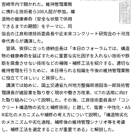
宮崎市内で開かれた。維持管理業務
に携わる技術者ら100人超が参加。構
造物の健康寿命（安全な状態で供用
できるまでの期間）をテーマに、同
協会の江良和徳技術委員長や近末来コンクリート研究会の十河茂
幸代表らが講演した。
冒頭、挨拶に立った徳納会長は「本日のフォーラムでは、構造
物の健康寿命を延ばすために重要な劣化因子を入れない技術や鉄
筋を腐食させない技術などの補強・補修工法を紹介する。適切な
維持管理を行うために、本日得られる知識を今後の維持管理業務
に役立ててほしい」と挨拶した。
講演では始めに、国土交通省九州地方整備局徳田浩一郎技術管
理課長が建設業を取り巻く現状や働き方改革、ICTの活用に向け
た取り組みについて説明した。その後、江良技術委員長が「コン
クリート構造物の劣化と補修技術」と題して、塩害・中性化・AS
R劣化のメカニズムや補修の考え方について説明し「構造物劣化
のメカニズムや劣化過程、補修後の維持管理シナリオ等を考慮
し、補修工法を選定することが重要である」と解説した。