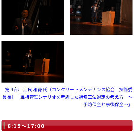
第４部 江良 和徳 氏（コンクリートメンテナンス協会 技術委
員長）「維持管理シナリオを考慮した補修工法選定の考え方 ～
予防保全と事後保全～」
6:15～17:00