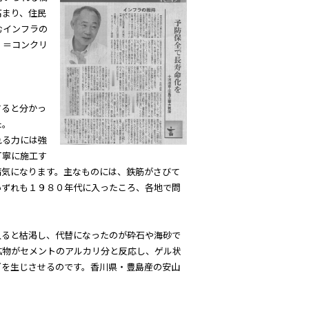
高まり、住民
むインフラの
）＝コンクリ
すると分かっ
た。
れる力には強
丁寧に施工す
病気になります。主なものには、鉄筋がさびて
いずれも１９８０年代に入ったころ、各地で問
ると枯渇し、代替になったのが砕石や海砂で
鉱物がセメントのアルカリ分と反応し、ゲル状
どを生じさせるのです。香川県・豊島産の安山