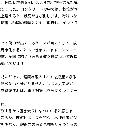
。内部に塩害を引き起こす塩化物を含んだ構
なりました。コンクリートの中では、鉄筋がさ
以上増えると、鉄筋がさび出します。海沿いな
。塩害は時間の経過とともに進行し、インフラ
って傷みが出てくるケースが目立ちます。放
長寿命化することはできます。まずコンクリー
年前、全国に約７０万ある道路橋について近接
も感じています。
見ただけで、健康状態のすべてを把握できる
を調べないと分かりません。今は大丈夫だが、
全を徹底すれば、事後対策よりも安くつくケー
すね。
うするかは置き去りになっていると感じま
ところが、市町村は、専門的な土木技術者が少
績も少なく、説得力のある見積もりをつくるの