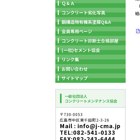
Ｑ＆Ａ
戦
コンクリート劣化写真
組
鋼構造物有機系塗膜Q&A
会員専用ページ
コンクリート診断士合格部屋
(一社)セメント協会
リンク集
お問い合わせ
サイトマップ
一般社団法人
コンクリートメンテナンス協会
〒730-0053
広島市中区東千田町2-3-26
Mail : info@j-cma.jp
TEL:082-541-0133
FAX:082-243-6444