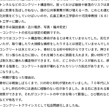
トンネルなどのコンクリート構造物だ。放っておけば破損や崩落のリスクは
活に危害を及ぼしかねない。国の公共事業費が再び増える一方、じわじわ進
化対策をどうしていけばいいのか。広島工業大工学部の十河茂幸教授（６８
ト工学＝に聞いた。
聞き手は論説委員・古川竜彦、写真・福井宏史）
コンクリートの劣化は想定の範囲ですか。
つてはコンクリート構造物に寿命があるとは考えていませんでした。劣化
いたが、取り壊したり大規模な補修をしたりするとは想定していませんでし
ンクリートは水とセメント、骨材となる砂や砂利からできています。押さ
が、引っ張られる力に弱い。それを補うために鉄筋を入れます。良い材料で
ば耐久性に優れた構造物ができます。ただ、どこかのバランスが崩れると、
食する塩害と、コンクリート自体が壊れるアルカリシリカ反応があります。
になりました。
時期が重なった理由は。
材には戦後しばらくまで、川の砂と砂利が使われていました。７０年代に入
。しかし砕石の中には過去に経験のない石がありました。ある石に含まれる
物質ができます。それがコンクリートの中で水を吸って膨張し、ひび割れな
などが有名です。
コンクリートクライシスとして社会問題化しましたね。