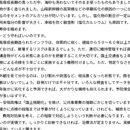
度成長期の真っただ中、海砂も洗わないでそのまま使ったものもありました
物が多く造られました。山陽新幹線の高架橋などの早期劣化の原因の一つに
るのをセメントのアルカリ分が防いでいます。しかし、塩化物の割合が一定
飛来塩分の影響が大きく、凍結を防ぐ融雪剤（塩化カルシウム）も原因です
寿命を縮めます。
どう守ればいいのですか。
度成長期造られたインフラは、体質的に弱く、建設から５０～６０年以上た
ておけば、崩壊するリスクは高まるでしょう。ただ、適切に維持管理すれば
構造物がどんな状態にあるのかを把握することが大切です。国土交通省も２
視による点検を５年ごとに実施するよう義務付けました。ただ、物足りなさ
どんな点が不十分ですか。
観を見て分かるのは、ひび割れや剥落など、相当悪くなった状態です。顔を
者はいないでしょう。目視だけでは不十分です。いろんな検査をしてデータ
年後かに劣化すると予測できれば、大がかりな補修も抑えられます。予防保
が多いはずです。
安倍政権は「国土強靭化」を掲げ、公共事業費の増額にかじを切っていま
かに点検の段階までは予算が付くようになっています。けれども、補修をど
。費用対効果を考え、この程度で対応しようという判断が必要になります。
いのが実情です。しっかりと診断できなければ、治療法が定まりません。実
苦労していると聞きます。