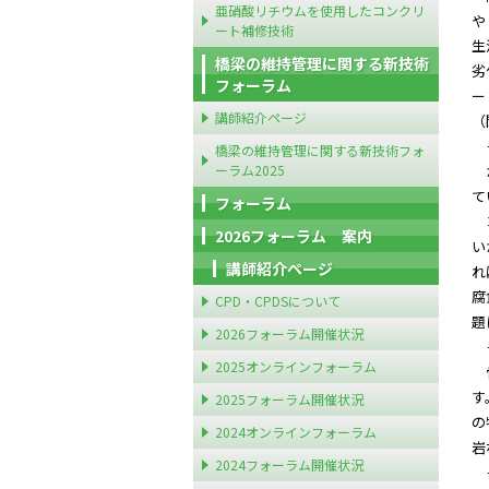
亜硝酸リチウムを使用したコンクリ
や
ート補修技術
生
橋梁の維持管理に関する新技術
劣
フォーラム
ー
講師紹介ページ
（
－
橋梁の維持管理に関する新技術フォ
ーラム2025
か
て
フォーラム
コ
2026フォーラム 案内
い
講師紹介ページ
れ
腐
CPD・CPDSについて
題
2026フォーラム開催状況
－
2025オンラインフォーラム
骨
す
2025フォーラム開催状況
の
2024オンラインフォーラム
岩
2024フォーラム開催状況
－