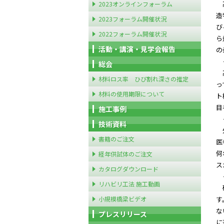
高
2023オンラインフォーラム
造
2023フォーラム開催状況
び
2022フォーラム開催状況
ら
活動・講演・見学会報告
の
－
総会
高
材料ロス率 ひび割れ深さの推定
っ
材料の使用期限について
ト
目
施工事例
－
技術資料
外
書籍のご注文
医
何
経年供試体のご注文
ス
カタログダウンロード
－
リハビリ工法 施工動画
確
小規模橋梁ビデオ
す
な
プレスリリース
に