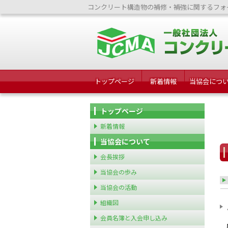
コンクリート構造物の補修・補強に関するフォ
トップページ
新着情報
当協会につ
トップページ
新着情報
当協会について
会長挨拶
当協会の歩み
当協会の活動
組織図
会員名簿と入会申し込み
広