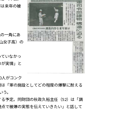
容は来年の被
丸の一角にあ
山女子高）の
っていなかっ
のが実情」と
0人がコンク
授は「軍の施設としてどの程度の爆撃に耐える
いう。
る予定。同財団の秋政久裕主任（52）は「調
視点で被爆の実態を伝えていきたい」と話して