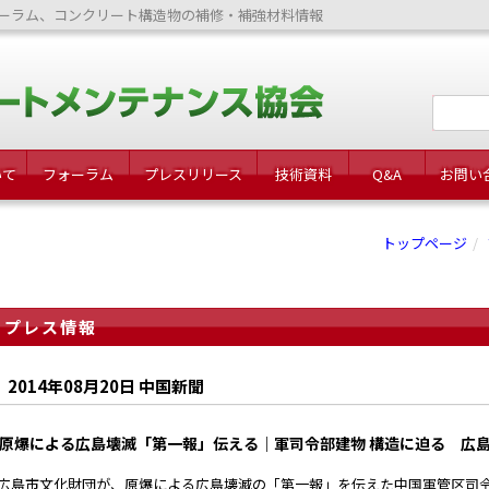
ーラム、コンクリート構造物の補修・補強材料情報
いて
フォーラム
プレスリリース
技術資料
Q&A
お問い
トップページ
プレス情報
2014年08月20日 中国新聞
原爆による広島壊滅「第一報」伝える｜軍司令部建物 構造に迫る 広島
島市文化財団が、原爆による広島壊滅の「第一報」を伝えた中国軍管区司