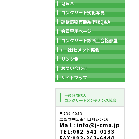
Ｑ＆Ａ
コンクリート劣化写真
鋼構造物有機系塗膜Q&A
会員専用ページ
コンクリート診断士合格部屋
(一社)セメント協会
リンク集
お問い合わせ
サイトマップ
一般社団法人
コンクリートメンテナンス協会
〒730-0053
広島市中区東千田町2-3-26
Mail : info@j-cma.jp
TEL:082-541-0133
FAX:082-243-6444