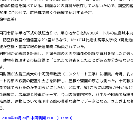
建物の構造を調べている。図面などの資料が現存していないためで、調査内
70年に合わせて、広島城で聞く企画展で紹介する予定。
鈴中直美）
司令部は半地下式の鉄筋造りで、爆心地から北約79Oメートルの広島城本
。防空作戦室や通信室など4室からなり、かつては比治山高等女学校（現比治
徒が空襲・警護官報の伝達業務に動員されていた。
財団が企画展を計画し、同司令部の図面や構造の記録や資料を探したが残
。建物を管理する市緑政課は「これまで調査をしたことがあるか分からない
す。
財団が広島工業大の十河茂幸教授（コンクリート工学）に相談。今月、約2
ート内部の鉄筋の配置や太さを診断し、屋根や壁面の厚さも測った。十河教
造で建てられたのかを明らかにしたい」と話す。9月ごろには結果が分かると
画展は、広島城と陸軍がテーマ。今回の調査内容を、パネルや図面で解説す
結果は、建物について説明する際の貫重な裏付けデータとなる。さまざまな
る。
2014年08月20日 中国新聞 PDF（1377KB）