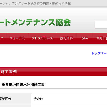
ーラム、コンクリート構造物の補修・補強材料情報
いて
フォーラム
プレスリリース
技術資料
Q&A
お問い
トップペー
施工事例
重井田地区洪水吐補修工事
事業区分
その他