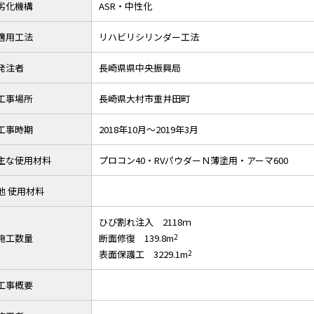
劣化機構
ASR・中性化
適用工法
リハビリシリンダー工法
発注者
長崎県県中央振興局
工事場所
長崎県大村市重井田町
工事時期
2018年10月～2019年3月
主な使用材料
プロコン40・RVパウダーＮ薄塗用・アーマ600
他 使用材料
ひび割れ注入 2118ｍ
施工数量
断面修復 139.8m
2
表面保護工 3229.1m
2
工事概要