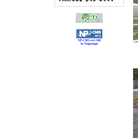
NP-CMS ver5.188
by Netprompt