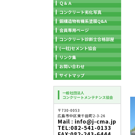
Ｑ＆Ａ
コンクリート劣化写真
鋼構造物有機系塗膜Q&A
会員専用ページ
コンクリート診断士合格部屋
(一社)セメント協会
リンク集
お問い合わせ
サイトマップ
一般社団法人
コンクリートメンテナンス協会
〒730-0053
広島市中区東千田町2-3-26
Mail : info@j-cma.jp
TEL:082-541-0133
FAX:082-243-6444