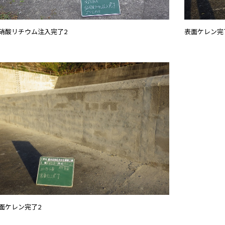
硝酸リチウム注入完了2
表面ケレン完
面ケレン完了2