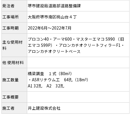
発注者
堺市建設局道路部道路整備課
工事場所
大阪府堺市南区桃山台４丁
工事時期
2022年6月～2022年7月
プロコン40・アーマ600・マスターエマコ S990 （旧
主な使用材
エマコ S99P）・アロンカチオクリートフィラーF1・
料
アロンカチオクリートベース
他 使用材料
橋梁調査 １式（80m
）
2
施工数量
・ASRリチウム工 64孔（18m
）
3
A1 32孔 A2 32孔
工事概要
施工者
井上建設株式会社