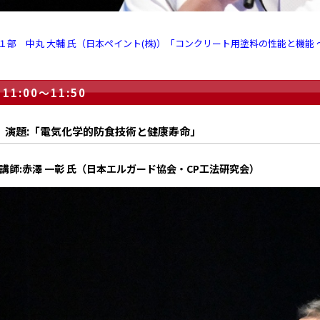
１部 中丸 大輔 氏（日本ペイント(株)）「コンクリート用塗料の性能と機能
11:00～11:50
演題:「電気化学的防食技術と健康寿命」
講師:赤澤 一彰 氏（日本エルガード協会・CP工法研究会）