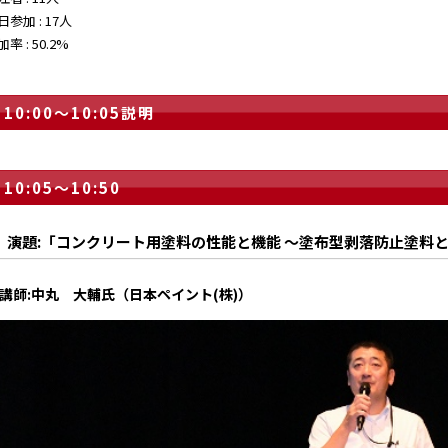
日参加 : 17人
率 : 50.2%
10:00～10:05説明
10:05～10:50
演題:「コンクリート用塗料の性能と機能 ～塗布型剥落防止塗料
講師:中丸 大輔氏（日本ペイント(株)）