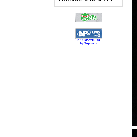
NP-CMS ver5.188
by Netprompt