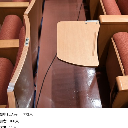
加申し込み : 773人
加者 : 388人
注者 : 11人