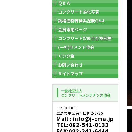
Ｑ＆Ａ
コンクリート劣化写真
鋼構造物有機系塗膜Q&A
会員専用ページ
コンクリート診断士合格部屋
(一社)セメント協会
リンク集
お問い合わせ
サイトマップ
一般社団法人
コンクリートメンテナンス協会
〒730-0053
広島市中区東千田町2-3-26
Mail : info@j-cma.jp
TEL:082-541-0133
FAX:082-243-6444