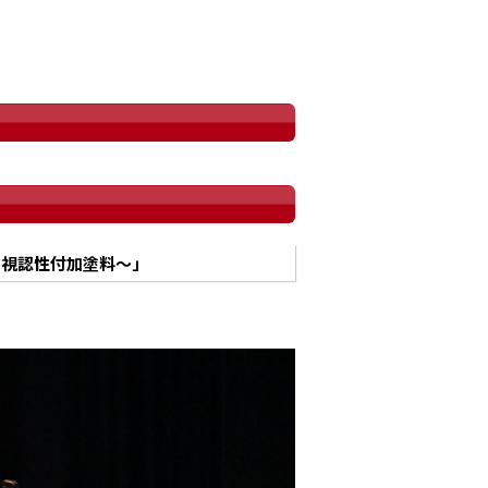
と視認性付加塗料～」