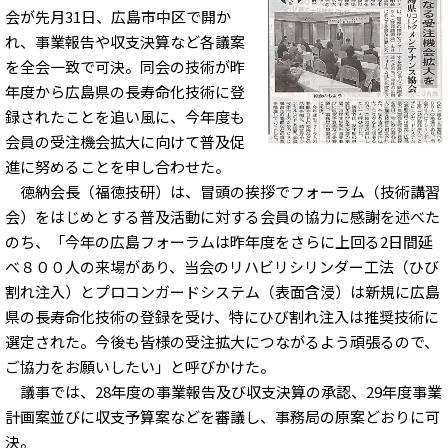
会が先月31日、広島市中区で開か
れ、事業報告や収支決算など各議案
を全会一致で可決。同会の技術が昨
年度から広島県の長寿命化技術に登
録されたことを追い風に、今年度も
会員の受注機会拡大に向けて普及促
進に努めることを申し合わせた。
徳納会長（福徳技研）は、冒頭の挨拶でフォーラム（技術講習
会）をはじめとする普及活動に対する会員の協力に感謝を述べた
のち、「今年の広島フォーラムは昨年度をさらに上回る2日間延
べ８００人の来場があり、当会のリハビリシリンダー工法（ひび
割れ注入）とプロコンガードシステム（表面含浸）は新規に広島
県の長寿命化技術の登録を受け、特にひび割れ注入は推奨技術に
選定された。今後も皆様の受注拡大につながるよう頑張るので、
ご協力をお願いしたい」と呼びかけた。
議事では、28年度の事業報告及び収支決算の承認、29年度事業
計画案並びに収支予算案などを審議し、事務局の原案どおりに可
決。