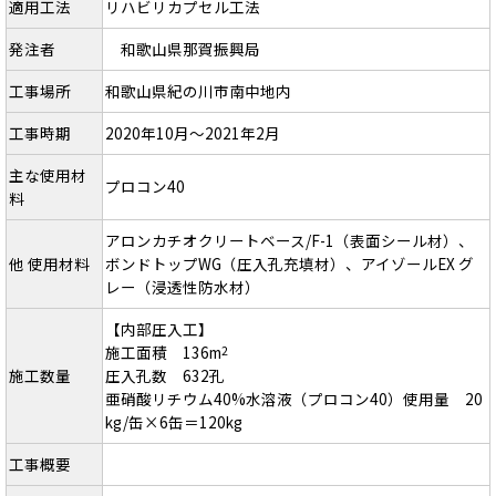
適用工法
リハビリカプセル工法
発注者
和歌山県那賀振興局
工事場所
和歌山県紀の川市南中地内
工事時期
2020年10月～2021年2月
主な使用材
プロコン40
料
アロンカチオクリートベース/F-1（表面シール材）、
他 使用材料
ボンドトップWG（圧入孔充填材）、アイゾールEX グ
レー（浸透性防水材）
【内部圧入工】
施工面積 136m
2
施工数量
圧入孔数 632孔
亜硝酸リチウム40%水溶液（プロコン40）使用量 20
kg/缶×6缶＝120kg
工事概要