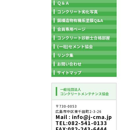
Ｑ＆Ａ
コンクリート劣化写真
鋼構造物有機系塗膜Q&A
会員専用ページ
コンクリート診断士合格部屋
(一社)セメント協会
リンク集
お問い合わせ
サイトマップ
一般社団法人
コンクリートメンテナンス協会
〒730-0053
広島市中区東千田町2-3-26
Mail : info@j-cma.jp
TEL:082-541-0133
FAX:082-243-6444