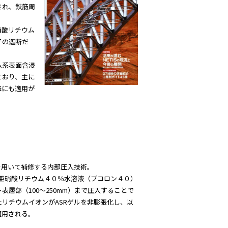
され、鉄筋周
。
硝酸リチウム
子の遮断だ
ム系表面含浸
ており、主に
降にも適用が
を用いて補修する内部圧入技術。
亜硝酸リチウム４０％水溶液（プコロン４０）
層部（100～250mm）まで圧入することで
リチウムイオンがASRゲルを非膨張化し、以
適用される。