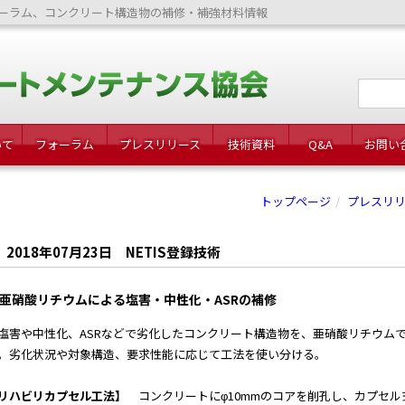
ーラム、コンクリート構造物の補修・補強材料情報
いて
フォーラム
プレスリリース
技術資料
Q&A
お問い
トップページ
プレスリ
2018年07月23日 NETIS登録技術
亜硝酸リチウムによる塩害・中性化・ASRの補修
害や中性化、ASRなどで劣化したコンクリート構造物を、亜硝酸リチウム
。劣化状況や対象構造、要求性能に応じて工法を使い分ける。
リハビリカプセル工法】
コンクリートにφ10mmのコアを削孔し、カプセル