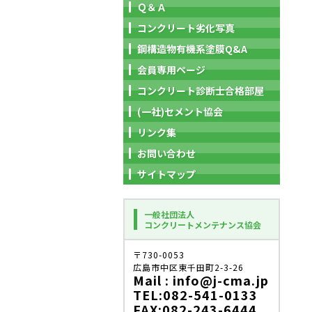
Ｑ＆Ａ
コンクリート劣化写真
鋼構造物有機系塗膜Q&A
会員専用ページ
コンクリート診断士合格部屋
(一社)セメント協会
リンク集
お問い合わせ
サイトマップ
一般社団法人
コンクリートメンテナンス協会
〒730-0053
広島市中区東千田町2-3-26
Mail : info@j-cma.jp
TEL:082-541-0133
FAX:082-243-6444