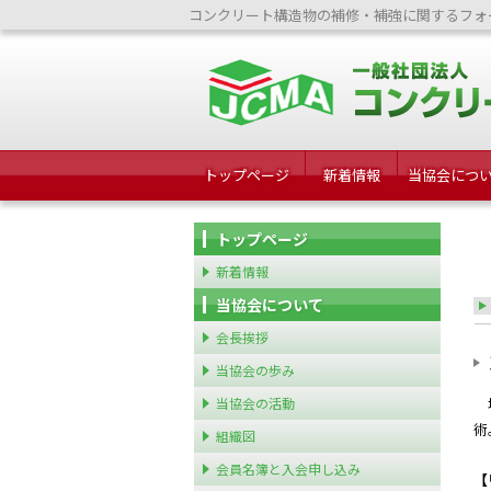
コンクリート構造物の補修・補強に関するフォ
トップページ
新着情報
当協会につ
トップページ
新着情報
当協会について
会長挨拶
当協会の歩み
当協会の活動
塩
術
組織図
会員名簿と入会申し込み
【