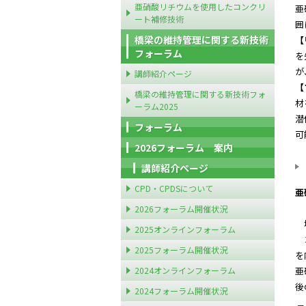
亜硝酸リチウムを使用したコンクリ
亜
ート補修技術
囲
橋梁の維持管理に関する新技術
【
フォーラム
を
が
講師紹介ページ
【
橋梁の維持管理に関する新技術フォ
材
ーラム2025
潜
フォーラム
可
2026フォーラム 案内
講師紹介ページ
CPD・CPDSについて
亜
2026フォーラム開催状況
塩
2025オンラインフォーラム
コ
2025フォーラム開催状況
を
2024オンラインフォーラム
亜
後
2024フォーラム開催状況