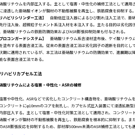
硝酸リチウムを内部圧入する。主として塩害・中性化の補修工法として適用
に浸透した亜硝酸イオンが鋼材の不動態被膜を再生し、鉄筋腐食を抑制する
リハビリシリンダー工法】
自動低圧注入器によるひび割れ注入工法で、亜
先行注入後、超微粒子セメント系注入材を本注入する。主たる目的は劣化因
、亜硝酸リチウムの鉄筋防錆効果およびASR膨張抑制効果も付与される。
プロコンガードシステム】
亜硝酸リチウム系含浸材塗布後、ケイ酸リチウ
を塗布する表面含浸工法。従来の表面含浸工法は劣化因子の遮断を目的とし
伏期に適用されているが、本工法は亜硝酸リチウムの防錆効果で、進展期以
能な表面含浸工法である。
リハビリカプセル工法
硝酸リチウムによる塩害・中性化・ASRの補修
害や中性化、ASRなどで劣化したコンクリート構造物を、亜硝酸リチウム
ンクリートにφ10mmのコアを削孔し、カプセル式圧入装置にて浸透拡散型
内部圧入する。主として塩害・中性化対策工法として適用され、コンクリート表
硝酸イオンが鋼材の不動態被膜を再生し、鉄筋腐食を根本的に抑制する。また
のASR膨張反応を抑制するため、部材厚500mm未満のASR補修工法としても