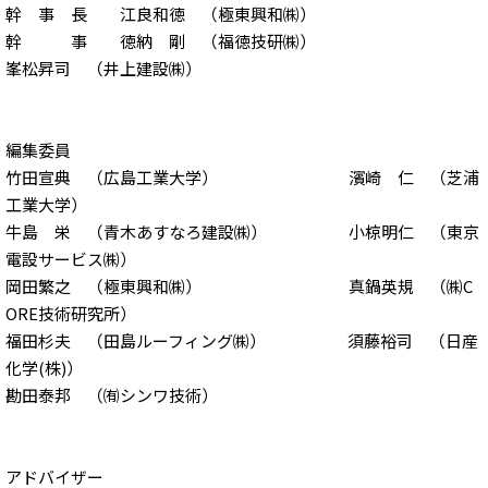
幹 事 長 江良和徳 （極東興和㈱）
幹 事 徳納 剛 （福徳技研㈱）
峯松昇司 （井上建設㈱）
編集委員
竹田宣典 （広島工業大学） 濱崎 仁 （芝浦
工業大学）
牛島 栄 （青木あすなろ建設㈱） 小椋明仁 （東京
電設サービス㈱）
岡田繁之 （極東興和㈱） 真鍋英規 （㈱C
ORE技術研究所）
福田杉夫 （田島ルーフィング㈱） 須藤裕司 （日産
化学(株)）
勘田泰邦 （㈲シンワ技術）
アドバイザー