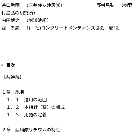
谷口秀明 （三井住友建設㈱） 野村昌弘 （㈱野
村昌弘の研究所）
内田博之 （㈱鴻池組）
堀 孝廣 （(一社)コンクリートメンテナンス協会 顧問）
目次
【共通編】
１章 総則
１．１ 適用の範囲
１．２ 本指針（案）の構成
１．３ 用語の定義
２章 亜硝酸リチウムの特性